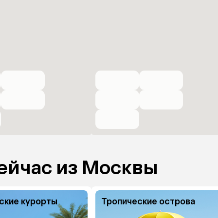
ейчас из Москвы
ские курорты
Тропические острова