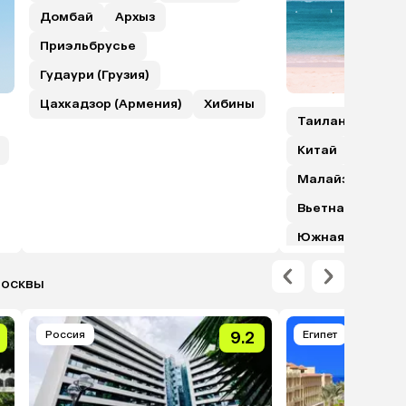
Домбай
Архыз
Приэльбрусье
Гудаури (Грузия)
Цахкадзор (Армения)
Хибины
Таиланд
Шри
Китай
Гонкон
Малайзия (с пе
Вьетнам
Япо
Южная Корея
Москвы
Россия
9.2
Египет