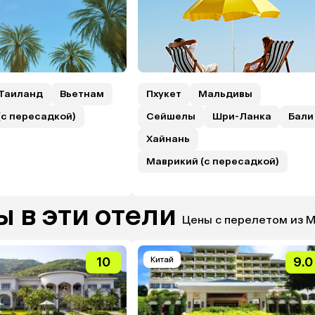
Таиланд
Вьетнам
Пхукет
Мальдивы
(с пересадкой)
Сейшелы
Шри-Ланка
Бали
Хайнань
Маврикий (с пересадкой)
 в эти отели
Цены с перелетом из 
10
Китай
9.0