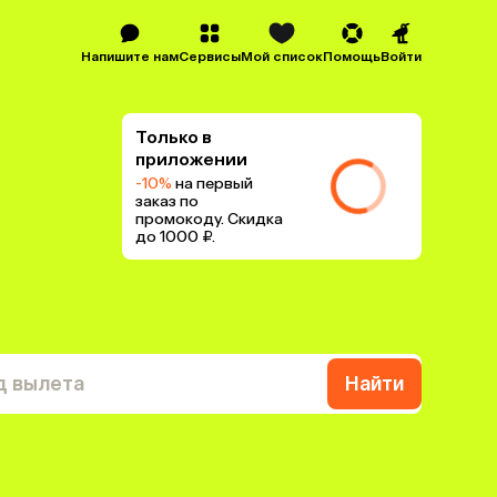
Напишите нам
Сервисы
Мой список
Помощь
Войти
Только в
приложении
-10%
на первый
заказ по
промокоду. Скидка
до 1000 ₽.
д вылета
Найти