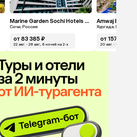
Marine Garden Sochi Hotels & Spa By ZONT Hotel Group
Сочи, Россия
Хургада, Египет
от
83 385 ₽
от
157 252 ₽
22 авг. - 28 авг., 6 ночей на 2-x
20 авг. - 26 авг., 6 