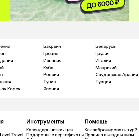
ения
Бахрейн
Беларусь
конг
Греция
Грузия
дания
Испания
Италия
ай
Куба
Маврикий
н
Россия
Саудовская Аравия
зания
Тунис
Турция
ая Корея
Япония
ия
Инструменты
Помощь
Календарь низких цен
Как забронировать тур?
Level.Travel
Подарочные сертификаты
Правила въезда и визы