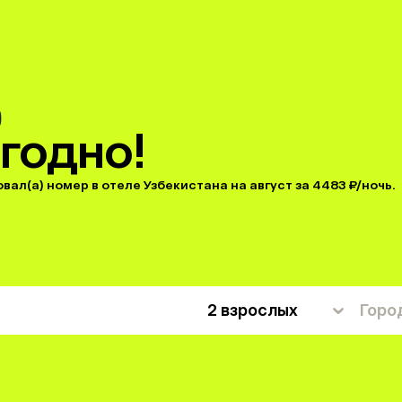
годно!
ал(а) номер в отеле Узбекистана на август за 4483 ₽/ночь.
2 взрослых
Горо