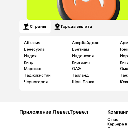
Страны
Города вылета
Абхазия
Азербайджан
Арм
Венесуэла
Вьетнам
Гон
Индия
Индонезия
Иор
Кипр
Киргизия
Кит
Марокко
ОАЭ
Ома
Таджикистан
Таиланд
Тан
Черногория
Шри-Ланка
Южн
Приложение Левел.Тревел
Компан
О нас
Карьера в 