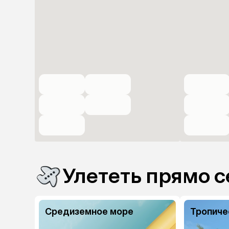
Улететь прямо с
Средиземное море
Тропиче