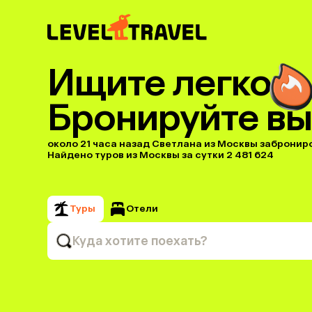
Ищите легко
Бронируйте вы
около 21 часа назад Светлана из Москвы заброниров
Найдено туров из Москвы за сутки 2 481 624
Туры
Отели
Куда хотите поехать?