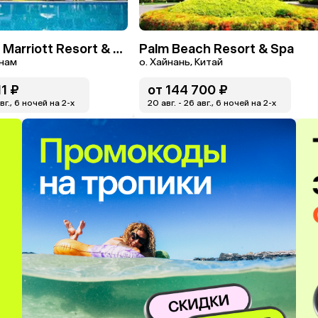
Nha Trang Marriott Resort & Spa, Hon Tre Island
Palm Beach Resort & Spa
тнам
о. Хайнань, Китай
11 ₽
от
144 700 ₽
авг., 6 ночей на 2-x
20 авг. - 26 авг., 6 ночей на 2-x