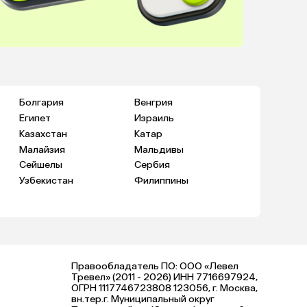
Болгария
Венгрия
Египет
Израиль
Казахстан
Катар
Малайзия
Мальдивы
Сейшелы
Сербия
Узбекистан
Филиппины
Правообладатель ПО: ООО «Левел
Тревел» (2011 - 2026) ИНН 7716697924,
ОГРН 1117746723808 123056, г. Москва,
вн.тер.г. Муниципальный округ