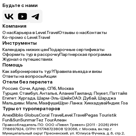
Будьте с нами
Компания
О нас
Карьера в Level.Travel
Отзывы о нас
Контакты
Ко-промо с Level.Travel
Инструменты
Календарь низких цен
Подарочные сертификаты
Оформить тур в рассрочку
Партнерская программа
Журнал о путешествиях
Помощь
Как забронировать тур?
Правила въезда и визы
Ответы на вопросы
Акции
Отели без перелета
Россия:
Сочи,
Адлер,
СПб,
Москва
Турция:
Стамбул,
Анталья,
Алания
Таиланд:
Пхукет,
Паттайя
Египет:
Хургада,
Шарм-Эль-Шейх
ОАЭ:
Дубай,
Шарджа
Мальдивы:
Мале,
Маафуши
Шри-Ланка:
Хиккадува
Индия:
Гоа
Туры от туроператоров
Anex
Biblio Globus
Coral Travel
Level.Travel
Pegas Touristik
Fun&Sun
Sunmar
Tez Tour
Алеан
Правообладатель ПО: ООО «Левел Тревел» (2011 - 2026) ИНН
7716697924, ОГРН 1117746723808 123056, г. Москва, вн.тер.г.
Муниципальный округ Пресненский, ул. Юлиуса Фучика, д.6, стр.2,