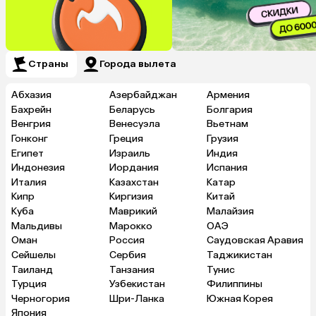
Страны
Города вылета
Абхазия
Азербайджан
Армения
Бахрейн
Беларусь
Болгария
Венгрия
Венесуэла
Вьетнам
Гонконг
Греция
Грузия
Египет
Израиль
Индия
Индонезия
Иордания
Испания
Италия
Казахстан
Катар
Кипр
Киргизия
Китай
Куба
Маврикий
Малайзия
Мальдивы
Марокко
ОАЭ
Оман
Россия
Саудовская Аравия
Сейшелы
Сербия
Таджикистан
Таиланд
Танзания
Тунис
Турция
Узбекистан
Филиппины
Черногория
Шри-Ланка
Южная Корея
Япония