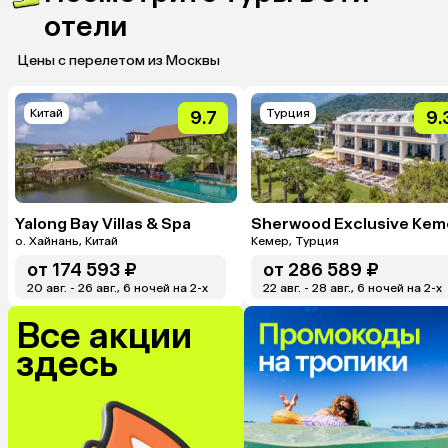
отели
Цены с перелетом из Москвы
Китай
Турция
9.7
9.
Yalong Bay Villas & Spa
о. Хайнань, Китай
Кемер, Турция
от
174 593 ₽
от
286 589 ₽
20 авг. - 26 авг., 6 ночей на 2-x
22 авг. - 28 авг., 6 ночей на 2-x
Все акции
здесь