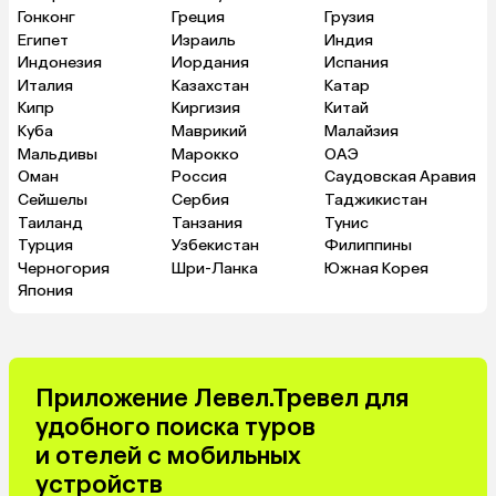
Гонконг
Греция
Грузия
Египет
Израиль
Индия
Индонезия
Иордания
Испания
Италия
Казахстан
Катар
Кипр
Киргизия
Китай
Куба
Маврикий
Малайзия
Мальдивы
Марокко
ОАЭ
Оман
Россия
Саудовская Аравия
Сейшелы
Сербия
Таджикистан
Таиланд
Танзания
Тунис
Турция
Узбекистан
Филиппины
Черногория
Шри-Ланка
Южная Корея
Япония
Приложение Левел.Тревел для
удобного поиска туров
и отелей с мобильных
устройств