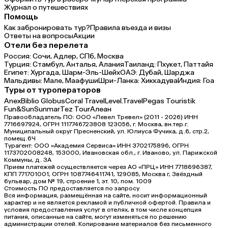
Журнал о путешествиях
Помощь
Как забронировать тур?
Правила въезда и визы
Ответы на вопросы
Акции
Отели без перелета
Россия:
Сочи,
Адлер,
СПб,
Москва
Турция:
Стамбул,
Анталья,
Алания
Таиланд:
Пхукет,
Паттайя
Египет:
Хургада,
Шарм-Эль-Шейх
ОАЭ:
Дубай,
Шарджа
Мальдивы:
Мале,
Маафуши
Шри-Ланка:
Хиккадува
Индия:
Гоа
Туры от туроператоров
Anex
Biblio Globus
Coral Travel
Level.Travel
Pegas Touristik
Fun&Sun
Sunmar
Tez Tour
Алеан
Правообладатель ПО: ООО «Левел Тревел» (2011 - 2026) ИНН
7716697924, ОГРН 1117746723808 123056, г. Москва, вн.тер.г.
Муниципальный округ Пресненский, ул. Юлиуса Фучика, д.6, стр.2,
помещ.6Ч
Турагент: ООО «Академия Сервиса» ИНН 3702175896, ОГРН
1173702008248, 153000, Ивановская обл., г. Иваново, ул. Парижской
Коммуны, д. ЗА
Прием платежей осуществляется через АО «ПРЦ» ИНН 7718696387,
КПП 771701001, ОГРН 1087746411741, 129085, Москва г, Звёздный
бульвар, дом № 19, строение 1, эт. 10, пом. 1009
Стоимость ПО предоставляется по запросу
Вся информация, размещённая на сайте, носит информационный
характер и не является рекламой и публичной офертой. Правила и
условия предоставления услуг в отелях, в том числе концепция
питания, описанные на сайте, могут изменяться по решению
администрации отелей. Копирование материалов без письменного