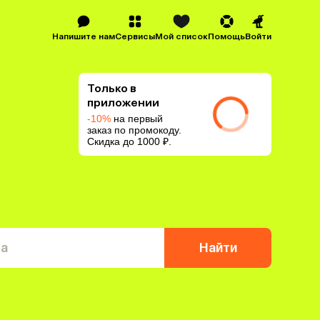
Напишите нам
Сервисы
Мой список
Помощь
Войти
Только в
приложении
-10%
на первый
заказ по промокоду.
Скидка до 1000 ₽.
та
Найти