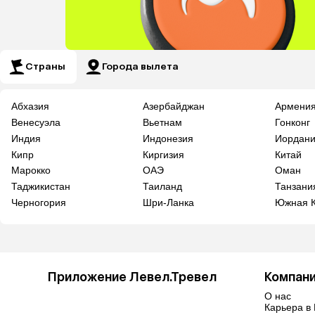
Страны
Города вылета
Абхазия
Азербайджан
Армени
Венесуэла
Вьетнам
Гонконг
Индия
Индонезия
Иордан
Кипр
Киргизия
Китай
Марокко
ОАЭ
Оман
Таджикистан
Таиланд
Танзани
Черногория
Шри-Ланка
Южная 
Приложение Левел.Тревел
Компан
О нас
Карьера в 