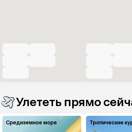
Улететь прямо сейч
Средиземное море
Тропические ку