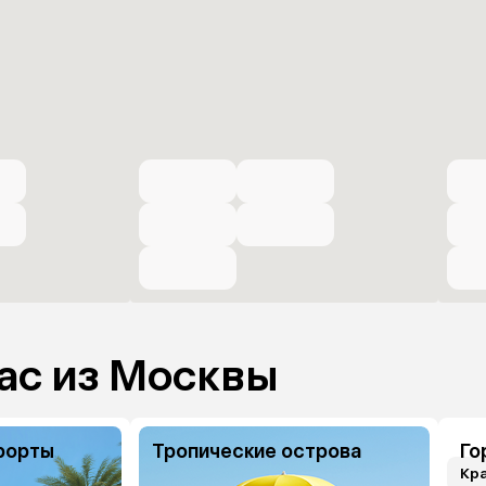
ас из Москвы
рорты
Тропические острова
Го
Кр