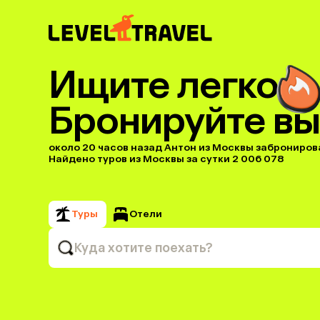
Ищите легко
Бронируйте вы
около 20 часов назад Антон из Москвы забронировал
Найдено туров из Москвы за сутки 2 006 078
Туры
Отели
Куда хотите поехать?