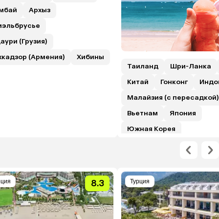
мбай
Архыз
иэльбрусье
аури (Грузия)
хкадзор (Армения)
Хибины
Таиланд
Шри-Ланка
Китай
Гонконг
Индо
Малайзия (с пересадкой)
Вьетнам
Япония
Южная Корея
рция
8.3
Турция