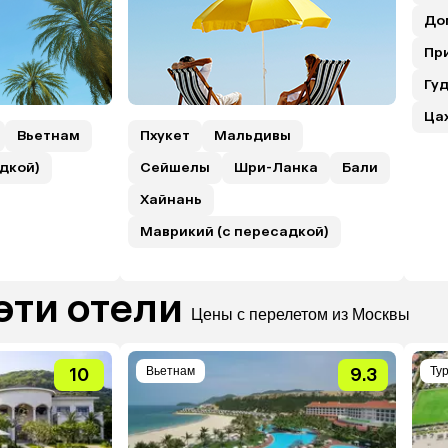
До
Пр
Гуд
Ца
Вьетнам
Пхукет
Мальдивы
дкой)
Сейшелы
Шри-Ланка
Бали
Хайнань
Маврикий (с пересадкой)
эти отели
Цены с перелетом из Москвы
10
Вьетнам
9.3
Ту