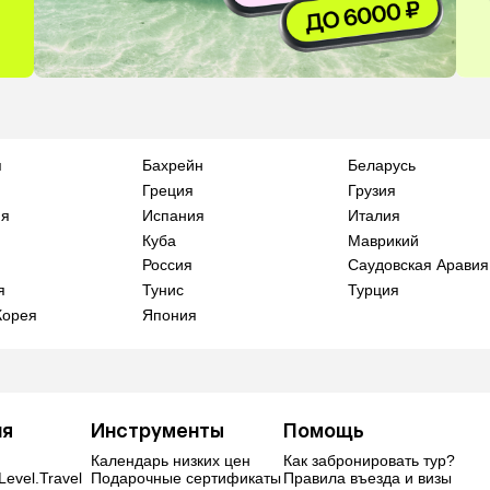
я
Бахрейн
Беларусь
Греция
Грузия
ия
Испания
Италия
Куба
Маврикий
Россия
Саудовская Аравия
я
Тунис
Турция
Корея
Япония
ия
Инструменты
Помощь
Календарь низких цен
Как забронировать тур?
Level.Travel
Подарочные сертификаты
Правила въезда и визы