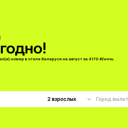
годно!
(а) номер в отеле Беларуси на август за 4170 ₽/ночь.
2 взрослых
Город выле