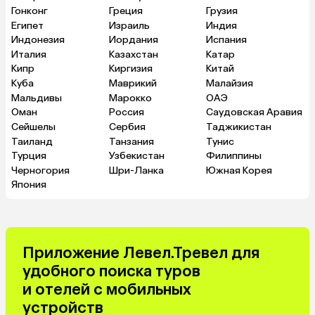
Гонконг
Греция
Грузия
Египет
Израиль
Индия
Индонезия
Иордания
Испания
Италия
Казахстан
Катар
Кипр
Киргизия
Китай
Куба
Маврикий
Малайзия
Мальдивы
Марокко
ОАЭ
Оман
Россия
Саудовская Аравия
Сейшелы
Сербия
Таджикистан
Таиланд
Танзания
Тунис
Турция
Узбекистан
Филиппины
Черногория
Шри-Ланка
Южная Корея
Япония
Приложение Левел.Тревел для
удобного поиска туров
и отелей с мобильных
устройств