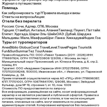
Журнал о путешествиях
Помощь
Как забронировать тур?
Правила въезда и визы
Ответы на вопросы
Акции
Отели без перелета
Россия:
Сочи,
Адлер,
СПб,
Москва
Турция:
Стамбул,
Анталья,
Алания
Таиланд:
Пхукет,
Паттайя
Египет:
Хургада,
Шарм-Эль-Шейх
ОАЭ:
Дубай,
Шарджа
Мальдивы:
Мале,
Маафуши
Шри-Ланка:
Хиккадува
Индия:
Гоа
Туры от туроператоров
Anex
Biblio Globus
Coral Travel
Level.Travel
Pegas Touristik
Fun&Sun
Sunmar
Tez Tour
Алеан
Правообладатель ПО: ООО «Левел Тревел» (2011 - 2026) ИНН
7716697924, ОГРН 1117746723808 123056, г. Москва, вн.тер.г.
Муниципальный округ Пресненский, ул. Юлиуса Фучика, д.6, стр.2,
помещ.6Ч
Турагент: ООО «Академия Сервиса» ИНН 3702175896, ОГРН
1173702008248, 153000, Ивановская обл., г. Иваново, ул. Парижской
Коммуны, д. ЗА
Прием платежей осуществляется через АО «ПРЦ» ИНН 7718696387,
КПП 771701001, ОГРН 1087746411741, 129085, Москва г, Звёздный
бульвар, дом № 19, строение 1, эт. 10, пом. 1009
Стоимость ПО предоставляется по запросу
Вся информация, размещённая на сайте, носит информационный
характер и не является рекламой и публичной офертой. Правила и
условия предоставления услуг в отелях, в том числе концепция
питания, описанные на сайте, могут изменяться по решению
администрации отелей. Копирование материалов без письменного