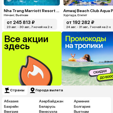
Nha Trang Marriott Resort & Spa, Hon Tre Island
Нячанг, Вьетнам
Хургада, Египет
от
245 813 ₽
от
192 282 ₽
23 авг. - 30 авг., 7 ночей на 2-x
24 авг. - 31 авг., 7 ночей на 2-x
Все акции
здесь
Страны
Города вылета
Абхазия
Азербайджан
Армения
Бахрейн
Беларусь
Болгария
Венгрия
Венесуэла
Вьетнам