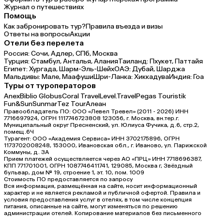
Журнал о путешествиях
Помощь
Как забронировать тур?
Правила въезда и визы
Ответы на вопросы
Акции
Отели без перелета
Россия:
Сочи,
Адлер,
СПб,
Москва
Турция:
Стамбул,
Анталья,
Алания
Таиланд:
Пхукет,
Паттайя
Египет:
Хургада,
Шарм-Эль-Шейх
ОАЭ:
Дубай,
Шарджа
Мальдивы:
Мале,
Маафуши
Шри-Ланка:
Хиккадува
Индия:
Гоа
Туры от туроператоров
Anex
Biblio Globus
Coral Travel
Level.Travel
Pegas Touristik
Fun&Sun
Sunmar
Tez Tour
Алеан
Правообладатель ПО: ООО «Левел Тревел» (2011 - 2026) ИНН
7716697924, ОГРН 1117746723808 123056, г. Москва, вн.тер.г.
Муниципальный округ Пресненский, ул. Юлиуса Фучика, д.6, стр.2,
помещ.6Ч
Турагент: ООО «Академия Сервиса» ИНН 3702175896, ОГРН
1173702008248, 153000, Ивановская обл., г. Иваново, ул. Парижской
Коммуны, д. ЗА
Прием платежей осуществляется через АО «ПРЦ» ИНН 7718696387,
КПП 771701001, ОГРН 1087746411741, 129085, Москва г, Звёздный
бульвар, дом № 19, строение 1, эт. 10, пом. 1009
Стоимость ПО предоставляется по запросу
Вся информация, размещённая на сайте, носит информационный
характер и не является рекламой и публичной офертой. Правила и
условия предоставления услуг в отелях, в том числе концепция
питания, описанные на сайте, могут изменяться по решению
администрации отелей. Копирование материалов без письменного