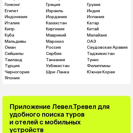
Гонконг
Греция
Грузия
Египет
Израиль
Индия
Индонезия
Иордания
Испания
Италия
Казахстан
Катар
Кипр
Киргизия
Китай
Куба
Маврикий
Малайзия
Мальдивы
Марокко
ОАЭ
Оман
Россия
Саудовская Аравия
Сейшелы
Сербия
Таджикистан
Таиланд
Танзания
Тунис
Турция
Узбекистан
Филиппины
Черногория
Шри-Ланка
Южная Корея
Япония
Приложение Левел.Тревел для
удобного поиска туров
и отелей с мобильных
устройств