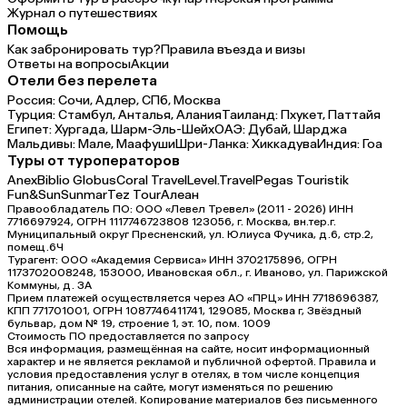
Журнал о путешествиях
Помощь
Как забронировать тур?
Правила въезда и визы
Ответы на вопросы
Акции
Отели без перелета
Россия:
Сочи,
Адлер,
СПб,
Москва
Турция:
Стамбул,
Анталья,
Алания
Таиланд:
Пхукет,
Паттайя
Египет:
Хургада,
Шарм-Эль-Шейх
ОАЭ:
Дубай,
Шарджа
Мальдивы:
Мале,
Маафуши
Шри-Ланка:
Хиккадува
Индия:
Гоа
Туры от туроператоров
Anex
Biblio Globus
Coral Travel
Level.Travel
Pegas Touristik
Fun&Sun
Sunmar
Tez Tour
Алеан
Правообладатель ПО: ООО «Левел Тревел» (2011 - 2026) ИНН
7716697924, ОГРН 1117746723808 123056, г. Москва, вн.тер.г.
Муниципальный округ Пресненский, ул. Юлиуса Фучика, д.6, стр.2,
помещ.6Ч
Турагент: ООО «Академия Сервиса» ИНН 3702175896, ОГРН
1173702008248, 153000, Ивановская обл., г. Иваново, ул. Парижской
Коммуны, д. ЗА
Прием платежей осуществляется через АО «ПРЦ» ИНН 7718696387,
КПП 771701001, ОГРН 1087746411741, 129085, Москва г, Звёздный
бульвар, дом № 19, строение 1, эт. 10, пом. 1009
Стоимость ПО предоставляется по запросу
Вся информация, размещённая на сайте, носит информационный
характер и не является рекламой и публичной офертой. Правила и
условия предоставления услуг в отелях, в том числе концепция
питания, описанные на сайте, могут изменяться по решению
администрации отелей. Копирование материалов без письменного