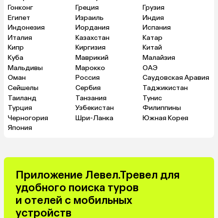
Гонконг
Греция
Грузия
Египет
Израиль
Индия
Индонезия
Иордания
Испания
Италия
Казахстан
Катар
Кипр
Киргизия
Китай
Куба
Маврикий
Малайзия
Мальдивы
Марокко
ОАЭ
Оман
Россия
Саудовская Аравия
Сейшелы
Сербия
Таджикистан
Таиланд
Танзания
Тунис
Турция
Узбекистан
Филиппины
Черногория
Шри-Ланка
Южная Корея
Япония
Приложение Левел.Тревел для
удобного поиска туров
и отелей с мобильных
устройств