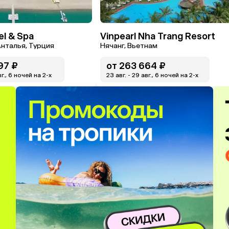
el & Spa
Vinpearl Nha Trang Resort
нталья, Турция
Нячанг, Вьетнам
97 ₽
от
263 664 ₽
вг., 6 ночей на 2-x
23 авг. - 29 авг., 6 ночей на 2-x