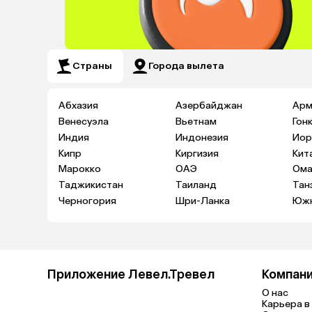
Страны
Города вылета
Абхазия
Азербайджан
Арм
Венесуэла
Вьетнам
Гон
Индия
Индонезия
Иор
Кипр
Киргизия
Кит
Марокко
ОАЭ
Ома
Таджикистан
Таиланд
Тан
Черногория
Шри-Ланка
Южн
Приложение Левел.Тревел
Компан
О нас
Карьера в 