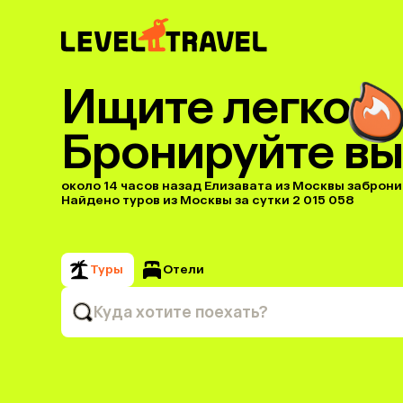
Ищите легко
Бронируйте вы
около 14 часов назад Елизавата из Москвы забронир
Найдено туров из Москвы за сутки 2 015 058
Туры
Отели
Куда хотите поехать?