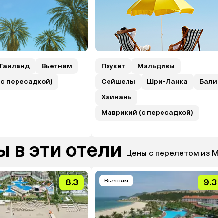
Таиланд
Вьетнам
Пхукет
Мальдивы
(с пересадкой)
Сейшелы
Шри-Ланка
Бали
Хайнань
Маврикий (с пересадкой)
 в эти отели
Цены с перелетом из 
8.3
Вьетнам
9.3