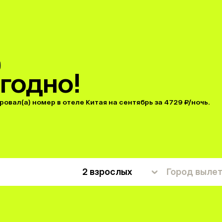
годно!
овал(а) номер в отеле Китая на сентябрь за 4729 ₽/ночь.
2 взрослых
Город выле