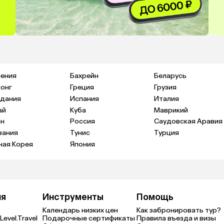
ения
Бахрейн
Беларусь
конг
Греция
Грузия
дания
Испания
Италия
ай
Куба
Маврикий
н
Россия
Саудовская Аравия
зания
Тунис
Турция
ая Корея
Япония
ия
Инструменты
Помощь
Календарь низких цен
Как забронировать тур?
Level.Travel
Подарочные сертификаты
Правила въезда и визы