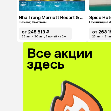
Nha Trang Marriott Resort & Spa, Hon Tre Island
Spice Hot
Нячанг, Вьетнам
Провинция А
от
245 813 ₽
от
263 1
23 авг. - 30 авг., 7 ночей на 2-x
25 авг. - 31 а
Все акции
здесь