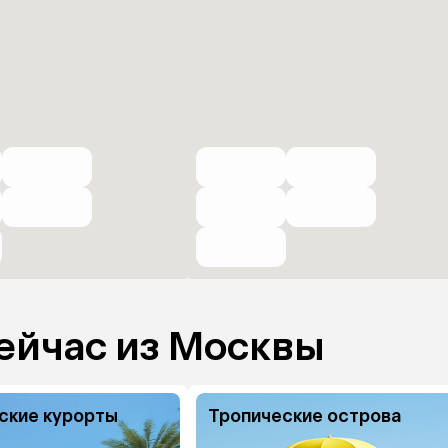
ейчас из Москвы
ские курорты
Тропические острова