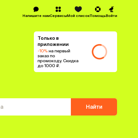
Напишите нам
Сервисы
Мой список
Помощь
Войти
Только в
приложении
-10%
на первый
заказ по
промокоду. Скидка
до 1000 ₽.
та
Найти