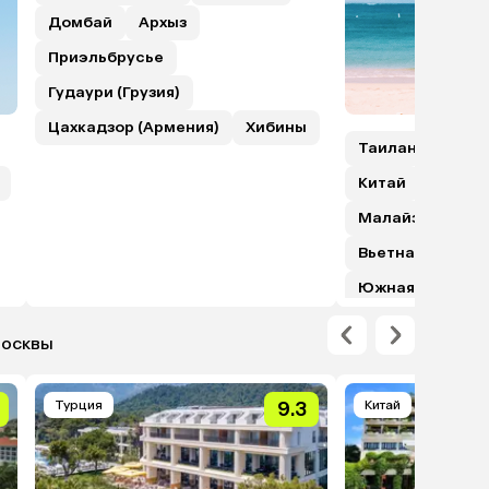
Домбай
Архыз
Приэльбрусье
Гудаури (Грузия)
Цахкадзор (Армения)
Хибины
Таиланд
Шри
Китай
Гонкон
Малайзия (с пе
Вьетнам
Япо
Южная Корея
Москвы
Турция
9.3
Китай