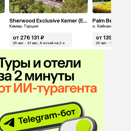
Sherwood Exclusive Kemer (Ex. Sherwood Club Kemer)
Palm Beach Re
Кемер, Турция
о. Хайнань, Китай
от
276 131 ₽
от
139 672 ₽
25 авг. - 31 авг., 6 ночей на 2-x
25 авг. - 1 сент., 7 н