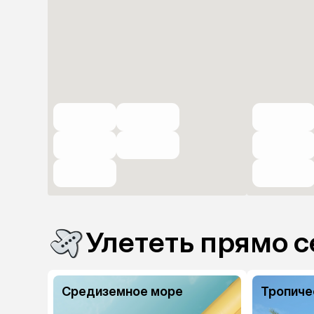
Улететь прямо с
Средиземное море
Тропиче