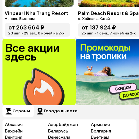
Vinpearl Nha Trang Resort
Palm Beach Resort & Spa
Нячанг, Вьетнам
о. Хайнань, Китай
от
263 664 ₽
от
137 924 ₽
23 авг. - 29 авг., 6 ночей на 2-x
25 авг. - 1 сент., 7 ночей на 2-x
Все акции
здесь
Страны
Города вылета
Абхазия
Азербайджан
Армения
Бахрейн
Беларусь
Болгария
Венгрия
Венесуэла
Вьетнам