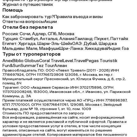
Журнал о путешествиях
Помощь
Как забронировать тур?
Правила въезда и визы
Ответы на вопросы
Акции
Отели без перелета
Россия:
Сочи,
Адлер,
СПб,
Москва
Турция:
Стамбул,
Анталья,
Алания
Таиланд:
Пхукет,
Паттайя
Египет:
Хургада,
Шарм-Эль-Шейх
ОАЭ:
Дубай,
Шарджа
Мальдивы:
Мале,
Маафуши
Шри-Ланка:
Хиккадува
Индия:
Гоа
Туры от туроператоров
Anex
Biblio Globus
Coral Travel
Level.Travel
Pegas Touristik
Fun&Sun
Sunmar
Tez Tour
Алеан
Правообладатель ПО: ООО «Левел Тревел» (2011 - 2026) ИНН
7716697924, ОГРН 1117746723808 123056, г. Москва, вн.тер.г.
Муниципальный округ Пресненский, ул. Юлиуса Фучика, д.6, стр.2,
помещ.6Ч
Турагент: ООО «Академия Сервиса» ИНН 3702175896, ОГРН
1173702008248, 153000, Ивановская обл., г. Иваново, ул. Парижской
Коммуны, д. ЗА
Прием платежей осуществляется через АО «ПРЦ» ИНН 7718696387,
КПП 771701001, ОГРН 1087746411741, 129085, Москва г, Звёздный
бульвар, дом № 19, строение 1, эт. 10, пом. 1009
Стоимость ПО предоставляется по запросу
Вся информация, размещённая на сайте, носит информационный
характер и не является рекламой и публичной офертой. Правила и
условия предоставления услуг в отелях, в том числе концепция
питания, описанные на сайте, могут изменяться по решению
администрации отелей. Копирование материалов без письменного