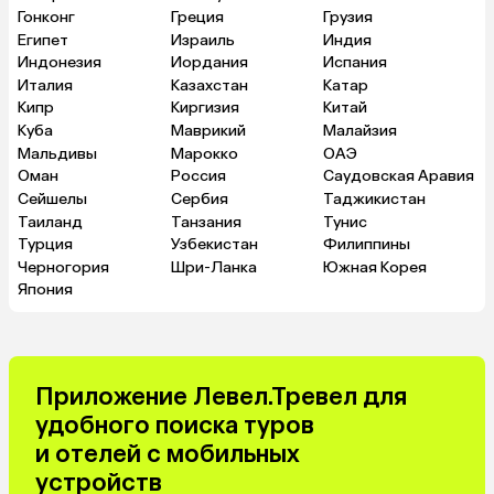
Гонконг
Греция
Грузия
Египет
Израиль
Индия
Индонезия
Иордания
Испания
Италия
Казахстан
Катар
Кипр
Киргизия
Китай
Куба
Маврикий
Малайзия
Мальдивы
Марокко
ОАЭ
Оман
Россия
Саудовская Аравия
Сейшелы
Сербия
Таджикистан
Таиланд
Танзания
Тунис
Турция
Узбекистан
Филиппины
Черногория
Шри-Ланка
Южная Корея
Япония
Приложение Левел.Тревел для
удобного поиска туров
и отелей с мобильных
устройств