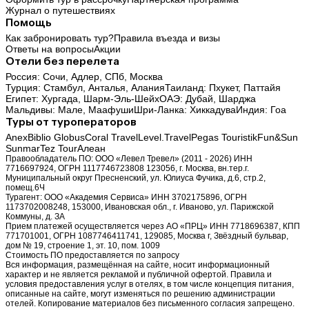
Журнал о путешествиях
Помощь
Как забронировать тур?
Правила въезда и визы
Ответы на вопросы
Акции
Отели без перелета
Россия:
Сочи,
Адлер,
СПб,
Москва
Турция:
Стамбул,
Анталья,
Алания
Таиланд:
Пхукет,
Паттайя
Египет:
Хургада,
Шарм-Эль-Шейх
ОАЭ:
Дубай,
Шарджа
Мальдивы:
Мале,
Маафуши
Шри-Ланка:
Хиккадува
Индия:
Гоа
Туры от туроператоров
Anex
Biblio Globus
Coral Travel
Level.Travel
Pegas Touristik
Fun&Sun
Sunmar
Tez Tour
Алеан
Правообладатель ПО: ООО «Левел Тревел» (2011 - 2026) ИНН
7716697924, ОГРН 1117746723808 123056, г. Москва, вн.тер.г.
Муниципальный округ Пресненский, ул. Юлиуса Фучика, д.6, стр.2,
помещ.6Ч
Турагент: ООО «Академия Сервиса» ИНН 3702175896, ОГРН
1173702008248, 153000, Ивановская обл., г. Иваново, ул. Парижской
Коммуны, д. ЗА
Прием платежей осуществляется через АО «ПРЦ» ИНН 7718696387, КПП
771701001, ОГРН 1087746411741, 129085, Москва г, Звёздный бульвар,
дом № 19, строение 1, эт. 10, пом. 1009
Стоимость ПО предоставляется по запросу
Вся информация, размещённая на сайте, носит информационный
характер и не является рекламой и публичной офертой. Правила и
условия предоставления услуг в отелях, в том числе концепция питания,
описанные на сайте, могут изменяться по решению администрации
отелей. Копирование материалов без письменного согласия запрещено.