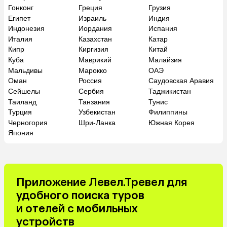
Гонконг
Греция
Грузия
Египет
Израиль
Индия
Индонезия
Иордания
Испания
Италия
Казахстан
Катар
Кипр
Киргизия
Китай
Куба
Маврикий
Малайзия
Мальдивы
Марокко
ОАЭ
Оман
Россия
Саудовская Аравия
Сейшелы
Сербия
Таджикистан
Таиланд
Танзания
Тунис
Турция
Узбекистан
Филиппины
Черногория
Шри-Ланка
Южная Корея
Япония
Приложение Левел.Тревел для
удобного поиска туров
и отелей с мобильных
устройств