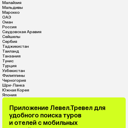
Малайзия
Мальдивы
Марокко
ОАЭ
Оман
Россия
Саудовская Аравия
Сейшелы
Сербия
Таджикистан
Таиланд
Танзания
Тунис
Турция
Узбекистан
Филиппины
Черногория
Шри-Ланка
Южная Корея
Япония
Приложение Левел.Тревел для
удобного поиска туров
и отелей с мобильных