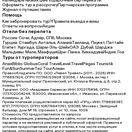
Календарь низких цен
Подарочные сертификаты
Оформить тур в рассрочку
Партнерская программа
Журнал о путешествиях
Помощь
Как забронировать тур?
Правила въезда и визы
Ответы на вопросы
Акции
Отели без перелета
Россия:
Сочи,
Адлер,
СПб,
Москва
Турция:
Стамбул,
Анталья,
Алания
Таиланд:
Пхукет,
Паттайя
Египет:
Хургада,
Шарм-Эль-Шейх
ОАЭ:
Дубай,
Шарджа
Мальдивы:
Мале,
Маафуши
Шри-Ланка:
Хиккадува
Индия:
Гоа
Туры от туроператоров
Anex
Biblio Globus
Coral Travel
Level.Travel
Pegas Touristik
Fun&Sun
Sunmar
Tez Tour
Алеан
Правообладатель ПО: ООО «Левел Тревел» (2011 - 2026) ИНН
7716697924, ОГРН 1117746723808 123056, г. Москва, вн.тер.г.
Муниципальный округ Пресненский, ул. Юлиуса Фучика, д.6, стр.2,
помещ.6Ч
Турагент: ООО «Академия Сервиса» ИНН 3702175896, ОГРН
1173702008248, 153000, Ивановская обл., г. Иваново, ул. Парижской
Коммуны, д. ЗА
Прием платежей осуществляется через АО «ПРЦ» ИНН 7718696387,
КПП 771701001, ОГРН 1087746411741, 129085, Москва г, Звёздный
бульвар, дом № 19, строение 1, эт. 10, пом. 1009
Стоимость ПО предоставляется по запросу
Вся информация, размещённая на сайте, носит информационный
характер и не является рекламой и публичной офертой. Правила и
условия предоставления услуг в отелях, в том числе концепция
питания, описанные на сайте, могут изменяться по решению