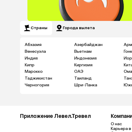
Страны
Города вылета
Абхазия
Азербайджан
Арм
Венесуэла
Вьетнам
Гон
Индия
Индонезия
Иор
Кипр
Киргизия
Кит
Марокко
ОАЭ
Ома
Таджикистан
Таиланд
Тан
Черногория
Шри-Ланка
Южн
Приложение Левел.Тревел
Компан
О нас
Карьера в 