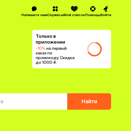
Напишите нам
Сервисы
Мой список
Помощь
Войти
Только в
приложении
-10%
на первый
заказ по
промокоду. Скидка
до 1000 ₽.
та
Найти