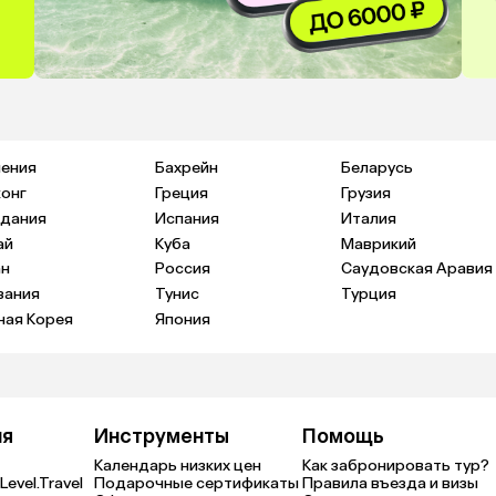
ения
Бахрейн
Беларусь
конг
Греция
Грузия
дания
Испания
Италия
ай
Куба
Маврикий
н
Россия
Саудовская Аравия
зания
Тунис
Турция
ая Корея
Япония
ия
Инструменты
Помощь
Календарь низких цен
Как забронировать тур?
Level.Travel
Подарочные сертификаты
Правила въезда и визы