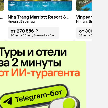
Sherwood Exclusive Kemer (Ex. Sherwood Club Kemer)
Nha Trang Marriott Resort & Spa, Hon Tre Island
Vinpearl Nha T
Нячанг, Вьетнам
Нячанг, Вьетнам
от
270 556 ₽
от
300 623 ₽
20 авг. - 26 авг., 6 ночей на 2-x
22 авг. - 28 авг., 6 н