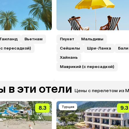
Таиланд
Вьетнам
Пхукет
Мальдивы
(с пересадкой)
Сейшелы
Шри-Ланка
Бали
Хайнань
Маврикий (с пересадкой)
 в эти отели
Цены с перелетом из 
8.3
Турция
9.3