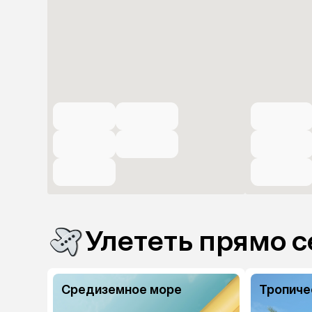
Улететь прямо с
Средиземное море
Тропиче