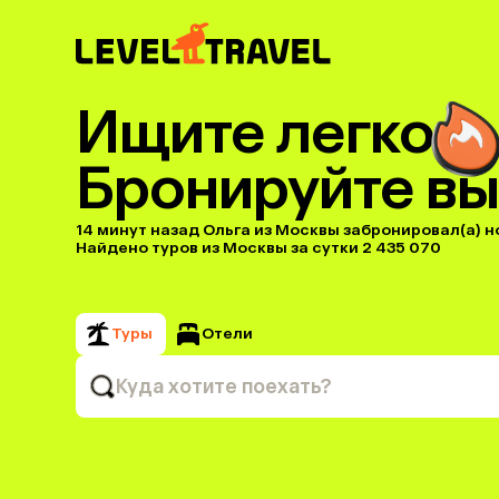
Ищите легко
Бронируйте вы
14 минут назад Ольга из Москвы забронировал(а) но
Найдено туров из Москвы за сутки 2 435 070
Туры
Отели
Куда хотите поехать?