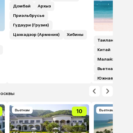
Домбай
Архыз
Приэльбрусье
Гудаури (Грузия)
Цахкадзор (Армения)
Хибины
Таиланд
Шри
Китай
Гонкон
Малайзия (с пе
Вьетнам
Япо
Южная Корея
Москвы
Вьетнам
10
Вьетнам