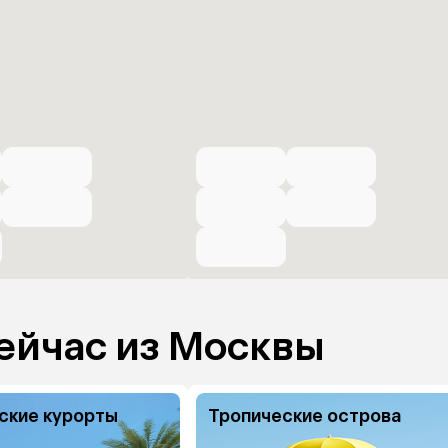
ейчас из Москвы
ские курорты
Тропические острова