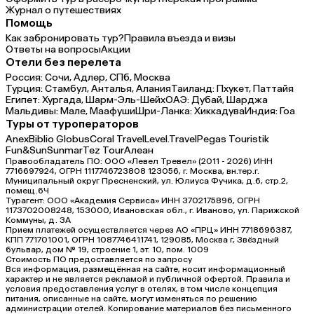
Журнал о путешествиях
Помощь
Как забронировать тур?
Правила въезда и визы
Ответы на вопросы
Акции
Отели без перелета
Россия:
Сочи,
Адлер,
СПб,
Москва
Турция:
Стамбул,
Анталья,
Алания
Таиланд:
Пхукет,
Паттайя
Египет:
Хургада,
Шарм-Эль-Шейх
ОАЭ:
Дубай,
Шарджа
Мальдивы:
Мале,
Маафуши
Шри-Ланка:
Хиккадува
Индия:
Гоа
Туры от туроператоров
Anex
Biblio Globus
Coral Travel
Level.Travel
Pegas Touristik
Fun&Sun
Sunmar
Tez Tour
Алеан
Правообладатель ПО: ООО «Левел Тревел» (2011 - 2026) ИНН
7716697924, ОГРН 1117746723808 123056, г. Москва, вн.тер.г.
Муниципальный округ Пресненский, ул. Юлиуса Фучика, д.6, стр.2,
помещ.6Ч
Турагент: ООО «Академия Сервиса» ИНН 3702175896, ОГРН
1173702008248, 153000, Ивановская обл., г. Иваново, ул. Парижской
Коммуны, д. ЗА
Прием платежей осуществляется через АО «ПРЦ» ИНН 7718696387,
КПП 771701001, ОГРН 1087746411741, 129085, Москва г, Звёздный
бульвар, дом № 19, строение 1, эт. 10, пом. 1009
Стоимость ПО предоставляется по запросу
Вся информация, размещённая на сайте, носит информационный
характер и не является рекламой и публичной офертой. Правила и
условия предоставления услуг в отелях, в том числе концепция
питания, описанные на сайте, могут изменяться по решению
администрации отелей. Копирование материалов без письменного