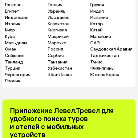
Гонконг
Греция
Грузия
Египет
Израиль
Индия
Индонезия
Иордания
Испания
Италия
Казахстан
Катар
Кипр
Киргизия
Китай
Куба
Маврикий
Малайзия
Мальдивы
Марокко
ОАЭ
Оман
Россия
Саудовская Аравия
Сейшелы
Сербия
Таджикистан
Таиланд
Танзания
Тунис
Турция
Узбекистан
Филиппины
Черногория
Шри-Ланка
Южная Корея
Япония
Приложение Левел.Тревел для
удобного поиска туров
и отелей с мобильных
устройств