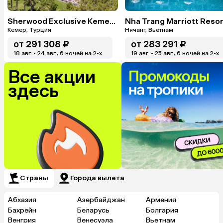
Sherwood Exclusive Kemer (Ex. Sherwood Club Kemer)
Кемер, Турция
Нячанг, Вьетнам
от
291 308 ₽
от
283 291 ₽
18 авг. - 24 авг., 6 ночей на 2-x
19 авг. - 25 авг., 6 ночей на 2-x
Все акции
здесь
Страны
Города вылета
Абхазия
Азербайджан
Армения
Бахрейн
Беларусь
Болгария
Венгрия
Венесуэла
Вьетнам