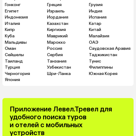
Гонконг
Греция
Грузия
Египет
Израиль
Индия
Индонезия
Иордания
Испания
Италия
Казахстан
Катар
Кипр
Киргизия
Китай
Куба
Маврикий
Малайзия
Мальдивы
Марокко
ОАЭ
Оман
Россия
Саудовская Аравия
Сейшелы
Сербия
Таджикистан
Таиланд
Танзания
Тунис
Турция
Узбекистан
Филиппины
Черногория
Шри-Ланка
Южная Корея
Япония
Приложение Левел.Тревел для
удобного поиска туров
и отелей с мобильных
устройств