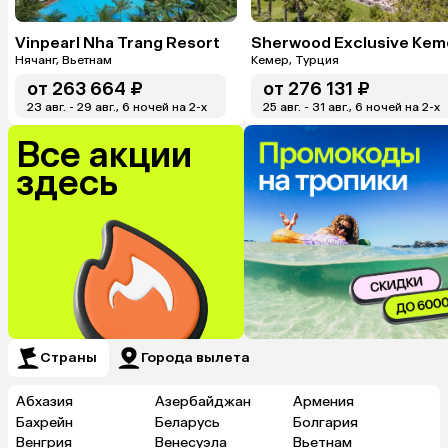
Vinpearl Nha Trang Resort
Нячанг, Вьетнам
Кемер, Турция
от
263 664 ₽
от
276 131 ₽
23 авг. - 29 авг., 6 ночей на 2-x
25 авг. - 31 авг., 6 ночей на 2-x
Все акции
здесь
Страны
Города вылета
Абхазия
Азербайджан
Армения
Бахрейн
Беларусь
Болгария
Венгрия
Венесуэла
Вьетнам