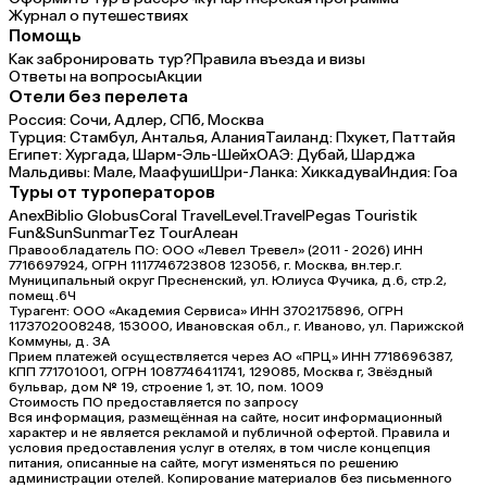
Журнал о путешествиях
Помощь
Как забронировать тур?
Правила въезда и визы
Ответы на вопросы
Акции
Отели без перелета
Россия:
Сочи,
Адлер,
СПб,
Москва
Турция:
Стамбул,
Анталья,
Алания
Таиланд:
Пхукет,
Паттайя
Египет:
Хургада,
Шарм-Эль-Шейх
ОАЭ:
Дубай,
Шарджа
Мальдивы:
Мале,
Маафуши
Шри-Ланка:
Хиккадува
Индия:
Гоа
Туры от туроператоров
Anex
Biblio Globus
Coral Travel
Level.Travel
Pegas Touristik
Fun&Sun
Sunmar
Tez Tour
Алеан
Правообладатель ПО: ООО «Левел Тревел» (2011 - 2026) ИНН
7716697924, ОГРН 1117746723808 123056, г. Москва, вн.тер.г.
Муниципальный округ Пресненский, ул. Юлиуса Фучика, д.6, стр.2,
помещ.6Ч
Турагент: ООО «Академия Сервиса» ИНН 3702175896, ОГРН
1173702008248, 153000, Ивановская обл., г. Иваново, ул. Парижской
Коммуны, д. ЗА
Прием платежей осуществляется через АО «ПРЦ» ИНН 7718696387,
КПП 771701001, ОГРН 1087746411741, 129085, Москва г, Звёздный
бульвар, дом № 19, строение 1, эт. 10, пом. 1009
Стоимость ПО предоставляется по запросу
Вся информация, размещённая на сайте, носит информационный
характер и не является рекламой и публичной офертой. Правила и
условия предоставления услуг в отелях, в том числе концепция
питания, описанные на сайте, могут изменяться по решению
администрации отелей. Копирование материалов без письменного