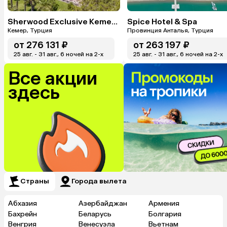
Sherwood Exclusive Kemer (Ex. Sherwood Club Kemer)
Spice Hotel & Spa
Кемер, Турция
Провинция Анталья, Турция
от
276 131 ₽
от
263 197 ₽
25 авг. - 31 авг., 6 ночей на 2-x
25 авг. - 31 авг., 6 ночей на 2-x
Все акции
здесь
Страны
Города вылета
Абхазия
Азербайджан
Армения
Бахрейн
Беларусь
Болгария
Венгрия
Венесуэла
Вьетнам