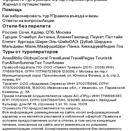
Журнал о путешествиях
Помощь
Как забронировать тур?
Правила въезда и визы
Ответы на вопросы
Акции
Отели без перелета
Россия:
Сочи,
Адлер,
СПб,
Москва
Турция:
Стамбул,
Анталья,
Алания
Таиланд:
Пхукет,
Паттайя
Египет:
Хургада,
Шарм-Эль-Шейх
ОАЭ:
Дубай,
Шарджа
Мальдивы:
Мале,
Маафуши
Шри-Ланка:
Хиккадува
Индия:
Гоа
Туры от туроператоров
Anex
Biblio Globus
Coral Travel
Level.Travel
Pegas Touristik
Fun&Sun
Sunmar
Tez Tour
Алеан
Правообладатель ПО: ООО «Левел Тревел» (2011 - 2026) ИНН
7716697924, ОГРН 1117746723808 123056, г. Москва, вн.тер.г.
Муниципальный округ Пресненский, ул. Юлиуса Фучика, д.6, стр.2,
помещ.6Ч
Турагент: ООО «Академия Сервиса» ИНН 3702175896, ОГРН
1173702008248, 153000, Ивановская обл., г. Иваново, ул. Парижской
Коммуны, д. ЗА
Прием платежей осуществляется через АО «ПРЦ» ИНН 7718696387,
КПП 771701001, ОГРН 1087746411741, 129085, Москва г, Звёздный
бульвар, дом № 19, строение 1, эт. 10, пом. 1009
Стоимость ПО предоставляется по запросу
Вся информация, размещённая на сайте, носит информационный
характер и не является рекламой и публичной офертой. Правила и
условия предоставления услуг в отелях, в том числе концепция
питания, описанные на сайте, могут изменяться по решению
администрации отелей. Копирование материалов без письменного