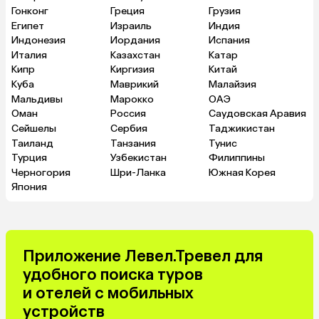
Гонконг
Греция
Грузия
Египет
Израиль
Индия
Индонезия
Иордания
Испания
Италия
Казахстан
Катар
Кипр
Киргизия
Китай
Куба
Маврикий
Малайзия
Мальдивы
Марокко
ОАЭ
Оман
Россия
Саудовская Аравия
Сейшелы
Сербия
Таджикистан
Таиланд
Танзания
Тунис
Турция
Узбекистан
Филиппины
Черногория
Шри-Ланка
Южная Корея
Япония
Приложение Левел.Тревел для
удобного поиска туров
и отелей с мобильных
устройств