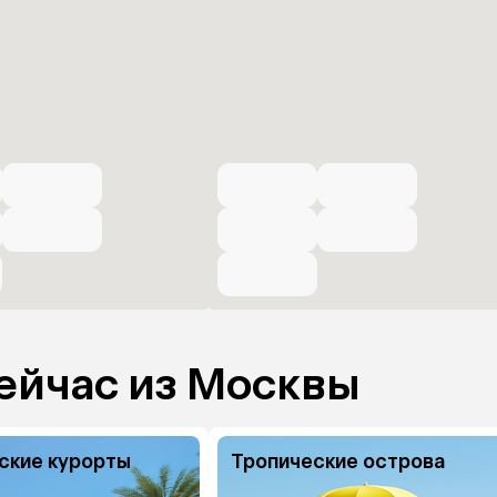
ейчас из Москвы
ские курорты
Тропические острова