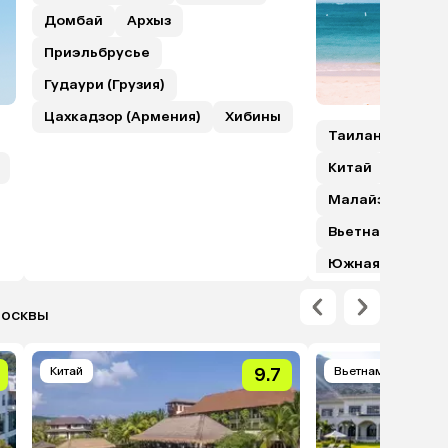
Домбай
Архыз
Приэльбрусье
Гудаури (Грузия)
Цахкадзор (Армения)
Хибины
Таиланд
Шри
Китай
Гонкон
Малайзия (с пе
Вьетнам
Япо
Южная Корея
Москвы
Китай
9.7
Вьетнам