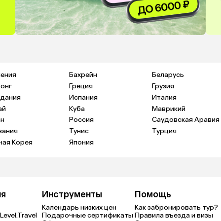
ения
Бахрейн
Беларусь
конг
Греция
Грузия
дания
Испания
Италия
ай
Куба
Маврикий
н
Россия
Саудовская Аравия
зания
Тунис
Турция
ая Корея
Япония
ия
Инструменты
Помощь
Календарь низких цен
Как забронировать тур?
Level.Travel
Подарочные сертификаты
Правила въезда и визы