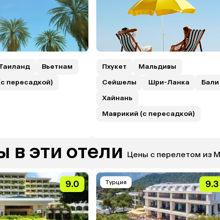
Таиланд
Вьетнам
Пхукет
Мальдивы
(с пересадкой)
Сейшелы
Шри-Ланка
Бали
Хайнань
Маврикий (с пересадкой)
 в эти отели
Цены с перелетом из 
9.0
Турция
9.3