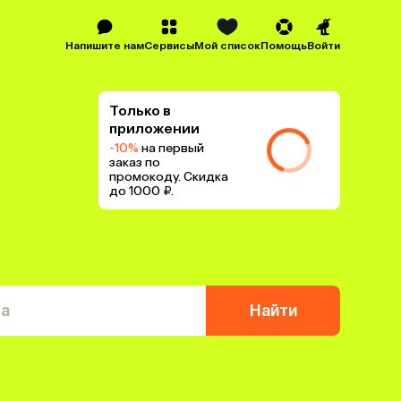
Напишите нам
Сервисы
Мой список
Помощь
Войти
Только в
приложении
-10%
на первый
заказ по
промокоду. Скидка
до 1000 ₽.
та
Найти