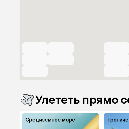
Улететь прямо с
Средиземное море
Тропиче