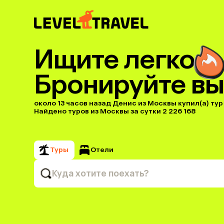
Ищите легко
Бронируйте вы
около 13 часов назад Денис из Москвы купил(a) тур 
Найдено туров из Москвы за сутки 2 226 168
Туры
Отели
Куда хотите поехать?