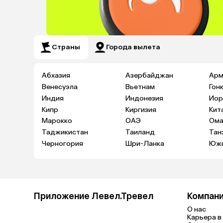
Страны
Города вылета
Абхазия
Азербайджан
Арм
Венесуэла
Вьетнам
Гон
Индия
Индонезия
Иор
Кипр
Киргизия
Кит
Марокко
ОАЭ
Ома
Таджикистан
Таиланд
Тан
Черногория
Шри-Ланка
Южн
Приложение Левел.Тревел
Компан
О нас
Карьера в 