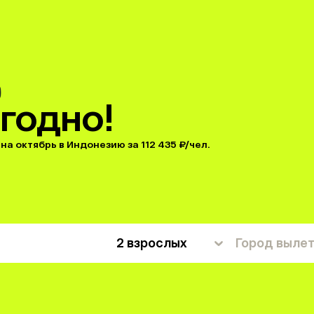
годно!
на октябрь в Индонезию за 112 435 ₽/чел.
2 взрослых
Город выле