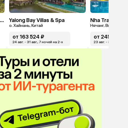
Sherwood Exclusive Kemer (Ex. Sherwood Club Kemer)
Yalong Bay Villas & Spa
о. Хайнань, Китай
Нячанг, Вьетнам
от
163 524 ₽
от
245 295 ₽
24 авг. - 31 авг., 7 ночей на 2-x
23 авг. - 30 авг., 7 н