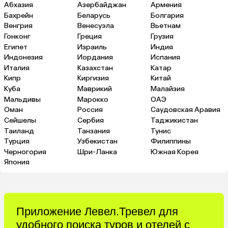
Абхазия
Азербайджан
Армения
Бахрейн
Беларусь
Болгария
Венгрия
Венесуэла
Вьетнам
Гонконг
Греция
Грузия
Египет
Израиль
Индия
Индонезия
Иордания
Испания
Италия
Казахстан
Катар
Кипр
Киргизия
Китай
Куба
Маврикий
Малайзия
Мальдивы
Марокко
ОАЭ
Оман
Россия
Саудовская Аравия
Сейшелы
Сербия
Таджикистан
Таиланд
Танзания
Тунис
Турция
Узбекистан
Филиппины
Черногория
Шри-Ланка
Южная Корея
Япония
Приложение Левел.Тревел для
удобного поиска туров и отелей с