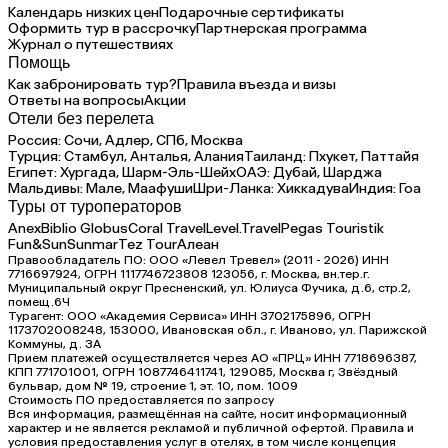
Календарь низких цен
Подарочные сертификаты
Оформить тур в рассрочку
Партнерская программа
Журнал о путешествиях
Помощь
Как забронировать тур?
Правила въезда и визы
Ответы на вопросы
Акции
Отели без перелета
Россия:
Сочи,
Адлер,
СПб,
Москва
Турция:
Стамбул,
Анталья,
Алания
Таиланд:
Пхукет,
Паттайя
Египет:
Хургада,
Шарм-Эль-Шейх
ОАЭ:
Дубай,
Шарджа
Мальдивы:
Мале,
Маафуши
Шри-Ланка:
Хиккадува
Индия:
Гоа
Туры от туроператоров
Anex
Biblio Globus
Coral Travel
Level.Travel
Pegas Touristik
Fun&Sun
Sunmar
Tez Tour
Алеан
Правообладатель ПО: ООО «Левел Тревел» (2011 - 2026) ИНН
7716697924, ОГРН 1117746723808 123056, г. Москва, вн.тер.г.
Муниципальный округ Пресненский, ул. Юлиуса Фучика, д.6, стр.2,
помещ.6Ч
Турагент: ООО «Академия Сервиса» ИНН 3702175896, ОГРН
1173702008248, 153000, Ивановская обл., г. Иваново, ул. Парижской
Коммуны, д. ЗА
Прием платежей осуществляется через АО «ПРЦ» ИНН 7718696387,
КПП 771701001, ОГРН 1087746411741, 129085, Москва г, Звёздный
бульвар, дом № 19, строение 1, эт. 10, пом. 1009
Стоимость ПО предоставляется по запросу
Вся информация, размещённая на сайте, носит информационный
характер и не является рекламой и публичной офертой. Правила и
условия предоставления услуг в отелях, в том числе концепция