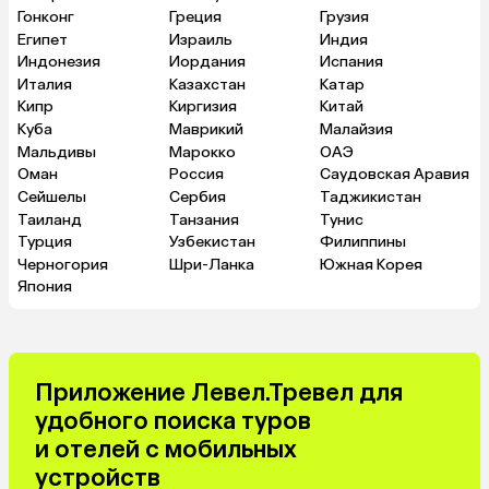
Гонконг
Греция
Грузия
Египет
Израиль
Индия
Индонезия
Иордания
Испания
Италия
Казахстан
Катар
Кипр
Киргизия
Китай
Куба
Маврикий
Малайзия
Мальдивы
Марокко
ОАЭ
Оман
Россия
Саудовская Аравия
Сейшелы
Сербия
Таджикистан
Таиланд
Танзания
Тунис
Турция
Узбекистан
Филиппины
Черногория
Шри-Ланка
Южная Корея
Япония
Приложение Левел.Тревел для
удобного поиска туров
и отелей с мобильных
устройств