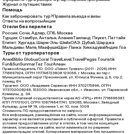
Журнал о путешествиях
Помощь
Как забронировать тур?
Правила въезда и визы
Ответы на вопросы
Акции
Отели без перелета
Россия:
Сочи,
Адлер,
СПб,
Москва
Турция:
Стамбул,
Анталья,
Алания
Таиланд:
Пхукет,
Паттайя
Египет:
Хургада,
Шарм-Эль-Шейх
ОАЭ:
Дубай,
Шарджа
Мальдивы:
Мале,
Маафуши
Шри-Ланка:
Хиккадува
Индия:
Гоа
Туры от туроператоров
Anex
Biblio Globus
Coral Travel
Level.Travel
Pegas Touristik
Fun&Sun
Sunmar
Tez Tour
Алеан
Правообладатель ПО: ООО «Левел Тревел» (2011 - 2026) ИНН
7716697924, ОГРН 1117746723808 123056, г. Москва, вн.тер.г.
Муниципальный округ Пресненский, ул. Юлиуса Фучика, д.6, стр.2,
помещ.6Ч
Турагент: ООО «Академия Сервиса» ИНН 3702175896, ОГРН
1173702008248, 153000, Ивановская обл., г. Иваново, ул. Парижской
Коммуны, д. ЗА
Прием платежей осуществляется через АО «ПРЦ» ИНН 7718696387,
КПП 771701001, ОГРН 1087746411741, 129085, Москва г, Звёздный
бульвар, дом № 19, строение 1, эт. 10, пом. 1009
Стоимость ПО предоставляется по запросу
Вся информация, размещённая на сайте, носит информационный
характер и не является рекламой и публичной офертой. Правила и
условия предоставления услуг в отелях, в том числе концепция
питания, описанные на сайте, могут изменяться по решению
администрации отелей. Копирование материалов без письменного