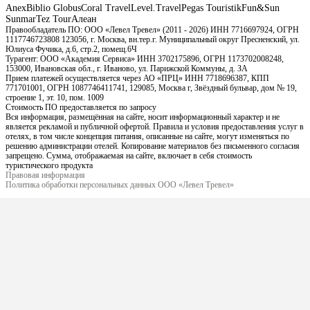
Anex
Biblio Globus
Coral Travel
Level.Travel
Pegas Touristik
Fun&Sun
Sunmar
Tez Tour
Алеан
Правообладатель ПО: ООО «Левел Тревел» (2011 - 2026) ИНН 7716697924, ОГРН
1117746723808 123056, г. Москва, вн.тер.г. Муниципальный округ Пресненский, ул.
Юлиуса Фучика, д.6, стр.2, помещ.6Ч
Турагент: ООО «Академия Сервиса» ИНН 3702175896, ОГРН 1173702008248,
153000, Ивановская обл., г. Иваново, ул. Парижской Коммуны, д. ЗА
Прием платежей осуществляется через АО «ПРЦ» ИНН 7718696387, КПП
771701001, ОГРН 1087746411741, 129085, Москва г, Звёздный бульвар, дом № 19,
строение 1, эт. 10, пом. 1009
Стоимость ПО предоставляется по запросу
Вся информация, размещённая на сайте, носит информационный характер и не
является рекламой и публичной офертой. Правила и условия предоставления услуг в
отелях, в том числе концепция питания, описанные на сайте, могут изменяться по
решению администрации отелей. Копирование материалов без письменного согласия
запрещено. Сумма, отображаемая на сайте, включает в себя стоимость
туристического продукта
Правовая информация
Политика обработки персональных данных ООО «Левел Тревел»