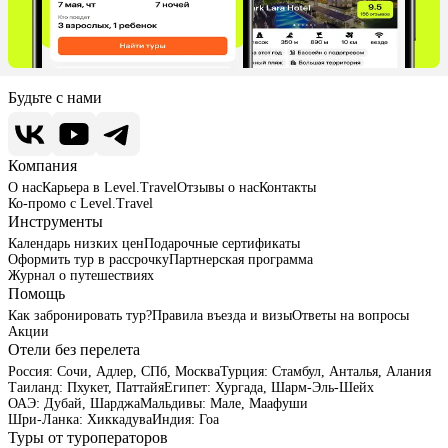
Будьте с нами
Компания
О нас
Карьера в Level.Travel
Отзывы о нас
Контакты
Ко-промо с Level.Travel
Инструменты
Календарь низких цен
Подарочные сертификаты
Оформить тур в рассрочку
Партнерская программа
Журнал о путешествиях
Помощь
Как забронировать тур?
Правила въезда и визы
Ответы на вопросы
Акции
Отели без перелета
Россия:
Сочи,
Адлер,
СПб,
Москва
Турция:
Стамбул,
Анталья,
Алания
Таиланд:
Пхукет,
Паттайя
Египет:
Хургада,
Шарм-Эль-Шейх
ОАЭ:
Дубай,
Шарджа
Мальдивы:
Мале,
Маафуши
Шри-Ланка:
Хиккадува
Индия:
Гоа
Туры от туроператоров