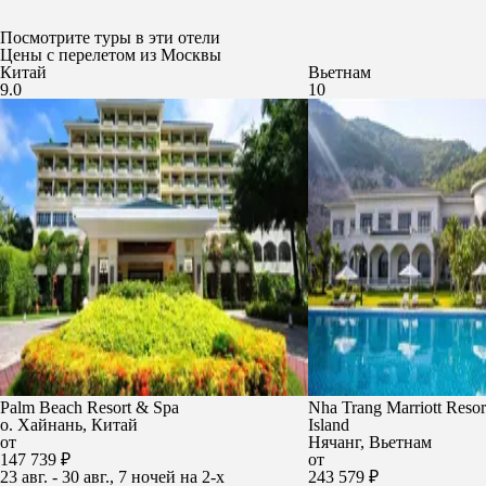
Посмотрите туры в эти отели
Цены с перелетом из Москвы
Китай
Вьетнам
9.0
10
Palm Beach Resort & Spa
Nha Trang Marriott Resor
о. Хайнань, Китай
Island
от
Нячанг, Вьетнам
147 739 ₽
от
23 авг. - 30 авг., 7 ночей на 2-x
243 579 ₽