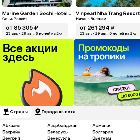
Marine Garden Sochi Hotels & Spa By ZONT Hotel Group
Vinpearl Nha Trang Resort
Сочи, Россия
Нячанг, Вьетнам
от
85 305 ₽
от
261 294 ₽
23 авг. - 29 авг., 6 ночей на 2-x
23 авг. - 29 авг., 6 ночей на 2-x
Все акции
здесь
Страны
Города вылета
Абхазия
Азербайджан
Армения
Бахрейн
Беларусь
Болгария
Венгрия
Венесуэла
Вьетнам