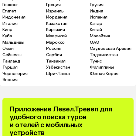
Гонконг
Греция
Грузия
Египет
Израиль
Индия
Индонезия
Иордания
Испания
Италия
Казахстан
Катар
Кипр
Киргизия
Китай
Куба
Маврикий
Малайзия
Мальдивы
Марокко
ОАЭ
Оман
Россия
Саудовская Аравия
Сейшелы
Сербия
Таджикистан
Таиланд
Танзания
Тунис
Турция
Узбекистан
Филиппины
Черногория
Шри-Ланка
Южная Корея
Япония
Приложение Левел.Тревел для
удобного поиска туров
и отелей с мобильных
устройств