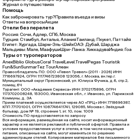
Журнал о путешествиях
Помощь
Как забронировать тур?
Правила въезда и визы
Ответы на вопросы
Акции
Отели без перелета
Россия:
Сочи,
Адлер,
СПб,
Москва
Турция:
Стамбул,
Анталья,
Алания
Таиланд:
Пхукет,
Паттайя
Египет:
Хургада,
Шарм-Эль-Шейх
ОАЭ:
Дубай,
Шарджа
Мальдивы:
Мале,
Маафуши
Шри-Ланка:
Хиккадува
Индия:
Гоа
Туры от туроператоров
Anex
Biblio Globus
Coral Travel
Level.Travel
Pegas Touristik
Fun&Sun
Sunmar
Tez Tour
Алеан
Правообладатель ПО: ООО «Левел Тревел» (2011 - 2026) ИНН
7716697924, ОГРН 1117746723808 123056, г. Москва, вн.тер.г.
Муниципальный округ Пресненский, ул. Юлиуса Фучика, д.6, стр.2,
помещ.6Ч
Турагент: ООО «Академия Сервиса» ИНН 3702175896, ОГРН
1173702008248, 153000, Ивановская обл., г. Иваново, ул. Парижской
Коммуны, д. ЗА
Прием платежей осуществляется через АО «ПРЦ» ИНН 7718696387,
КПП 771701001, ОГРН 1087746411741, 129085, Москва г, Звёздный
бульвар, дом № 19, строение 1, эт. 10, пом. 1009
Стоимость ПО предоставляется по запросу
Вся информация, размещённая на сайте, носит информационный
характер и не является рекламой и публичной офертой. Правила и
условия предоставления услуг в отелях, в том числе концепция
питания, описанные на сайте, могут изменяться по решению
администрации отелей. Копирование материалов без письменного