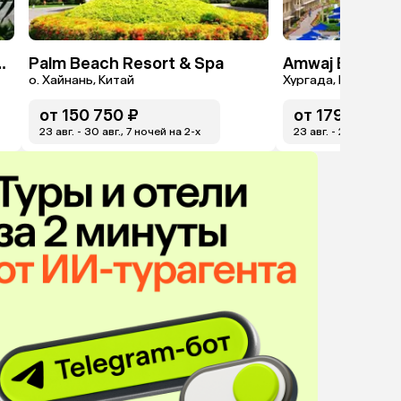
 & Spa By ZONT Hotel Group
Palm Beach Resort & Spa
о. Хайнань, Китай
Хургада, Египет
от
150 750 ₽
от
179 254 ₽
23 авг. - 30 авг., 7 ночей на 2-x
23 авг. - 29 авг., 6 н