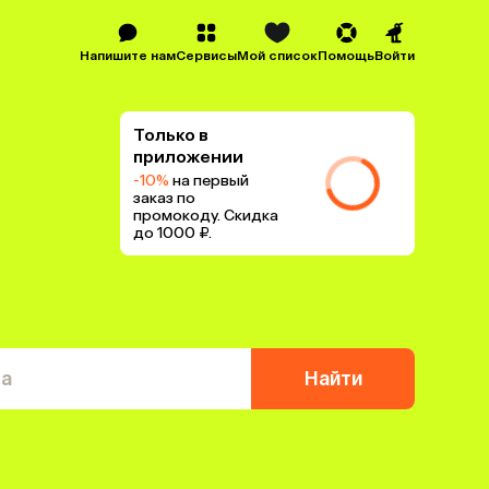
Напишите нам
Сервисы
Мой список
Помощь
Войти
Только в
приложении
-10%
на первый
заказ по
промокоду. Скидка
до 1000 ₽.
та
Найти