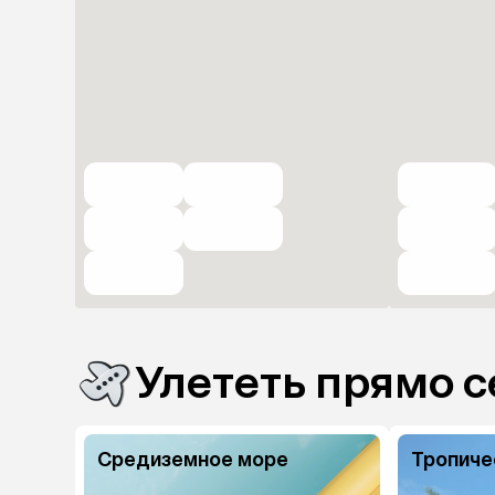
Улететь прямо с
Средиземное море
Тропиче