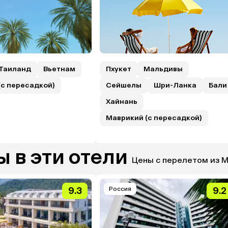
Таиланд
Вьетнам
Пхукет
Мальдивы
(с пересадкой)
Сейшелы
Шри-Ланка
Бали
Хайнань
Маврикий (с пересадкой)
 в эти отели
Цены с перелетом из 
9.3
Россия
9.2