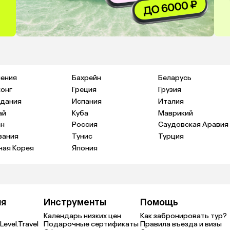
ения
Бахрейн
Беларусь
конг
Греция
Грузия
дания
Испания
Италия
ай
Куба
Маврикий
н
Россия
Саудовская Аравия
зания
Тунис
Турция
ая Корея
Япония
ия
Инструменты
Помощь
Календарь низких цен
Как забронировать тур?
Level.Travel
Подарочные сертификаты
Правила въезда и визы