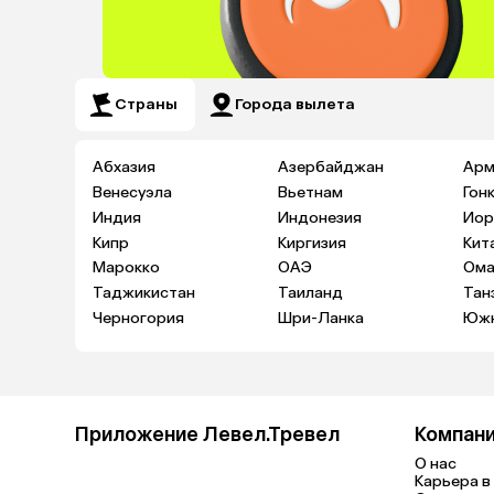
Страны
Города вылета
Абхазия
Азербайджан
Арм
Венесуэла
Вьетнам
Гон
Индия
Индонезия
Иор
Кипр
Киргизия
Кит
Марокко
ОАЭ
Ома
Таджикистан
Таиланд
Тан
Черногория
Шри-Ланка
Южн
Приложение Левел.Тревел
Компан
О нас
Карьера в 