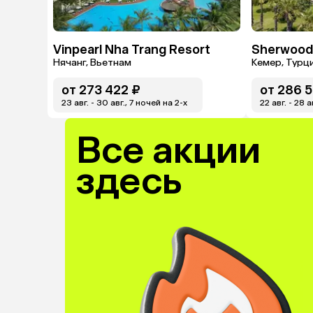
Vinpearl Nha Trang Resort
Нячанг, Вьетнам
Кемер, Турц
от
273 422 ₽
от
286 5
23 авг. - 30 авг., 7 ночей на 2-x
22 авг. - 28 а
Все акции
здесь