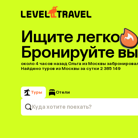
Ищите легко
Бронируйте вы
около 4 часов назад Ольга из Москвы забронировал(
Найдено туров из Москвы за сутки 2 385 149
Туры
Отели
Куда хотите поехать?