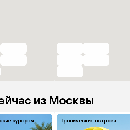
ейчас из Москвы
ские курорты
Тропические острова