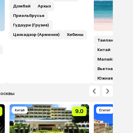
Домбай
Архыз
Приэльбрусье
Гудаури (Грузия)
Цахкадзор (Армения)
Хибины
Таиланд
Шри
Китай
Гонкон
Малайзия (с пе
Вьетнам
Япо
Южная Корея
Москвы
Китай
9.0
Египет