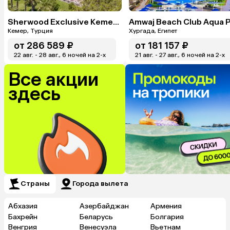
Sherwood Exclusive Kemer (Ex. Sherwood Club Kemer)
Кемер, Турция
Хургада, Египет
от
286 589 ₽
от
181 157 ₽
22 авг. - 28 авг., 6 ночей на 2-x
21 авг. - 27 авг., 6 ночей на 2-x
Все акции
здесь
Страны
Города вылета
Абхазия
Азербайджан
Армения
Бахрейн
Беларусь
Болгария
Венгрия
Венесуэла
Вьетнам