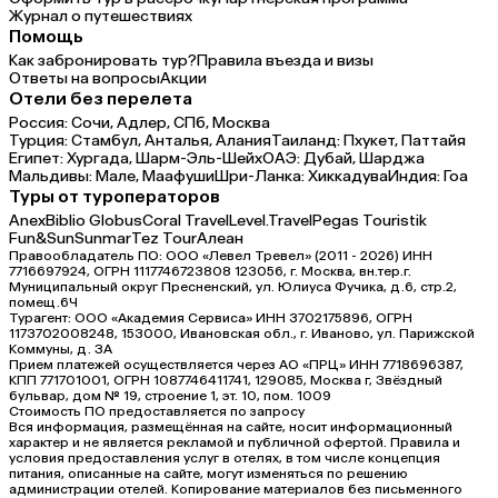
Журнал о путешествиях
Помощь
Как забронировать тур?
Правила въезда и визы
Ответы на вопросы
Акции
Отели без перелета
Россия:
Сочи,
Адлер,
СПб,
Москва
Турция:
Стамбул,
Анталья,
Алания
Таиланд:
Пхукет,
Паттайя
Египет:
Хургада,
Шарм-Эль-Шейх
ОАЭ:
Дубай,
Шарджа
Мальдивы:
Мале,
Маафуши
Шри-Ланка:
Хиккадува
Индия:
Гоа
Туры от туроператоров
Anex
Biblio Globus
Coral Travel
Level.Travel
Pegas Touristik
Fun&Sun
Sunmar
Tez Tour
Алеан
Правообладатель ПО: ООО «Левел Тревел» (2011 - 2026) ИНН
7716697924, ОГРН 1117746723808 123056, г. Москва, вн.тер.г.
Муниципальный округ Пресненский, ул. Юлиуса Фучика, д.6, стр.2,
помещ.6Ч
Турагент: ООО «Академия Сервиса» ИНН 3702175896, ОГРН
1173702008248, 153000, Ивановская обл., г. Иваново, ул. Парижской
Коммуны, д. ЗА
Прием платежей осуществляется через АО «ПРЦ» ИНН 7718696387,
КПП 771701001, ОГРН 1087746411741, 129085, Москва г, Звёздный
бульвар, дом № 19, строение 1, эт. 10, пом. 1009
Стоимость ПО предоставляется по запросу
Вся информация, размещённая на сайте, носит информационный
характер и не является рекламой и публичной офертой. Правила и
условия предоставления услуг в отелях, в том числе концепция
питания, описанные на сайте, могут изменяться по решению
администрации отелей. Копирование материалов без письменного