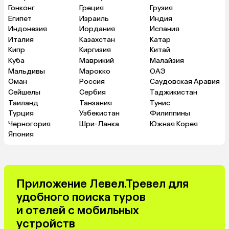
Гонконг
Греция
Грузия
Египет
Израиль
Индия
Индонезия
Иордания
Испания
Италия
Казахстан
Катар
Кипр
Киргизия
Китай
Куба
Маврикий
Малайзия
Мальдивы
Марокко
ОАЭ
Оман
Россия
Саудовская Аравия
Сейшелы
Сербия
Таджикистан
Таиланд
Танзания
Тунис
Турция
Узбекистан
Филиппины
Черногория
Шри-Ланка
Южная Корея
Япония
Приложение Левел.Тревел для
удобного поиска туров
и отелей с мобильных
устройств