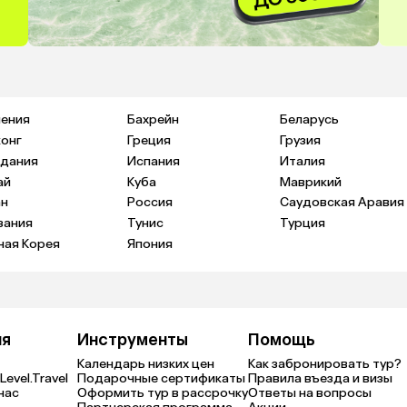
ения
Бахрейн
Беларусь
конг
Греция
Грузия
дания
Испания
Италия
ай
Куба
Маврикий
н
Россия
Саудовская Аравия
зания
Тунис
Турция
ая Корея
Япония
ия
Инструменты
Помощь
Календарь низких цен
Как забронировать тур?
Level.Travel
Подарочные сертификаты
Правила въезда и визы
нас
Оформить тур в рассрочку
Ответы на вопросы