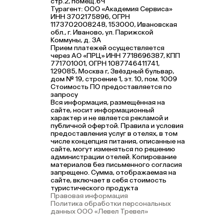
стр.2, помещ.6Ч
Турагент: ООО «Академия Сервиса»
ИНН 3702175896, ОГРН
1173702008248, 153000, Ивановская
обл., г. Иваново, ул. Парижской
Коммуны, д. ЗА
Прием платежей осуществляется
через АО «ПРЦ» ИНН 7718696387, КПП
771701001, ОГРН 1087746411741,
129085, Москва г, Звёздный бульвар,
дом № 19, строение 1, эт. 10, пом. 1009
Стоимость ПО предоставляется по
запросу
Вся информация, размещённая на
сайте, носит информационный
характер и не является рекламой и
публичной офертой. Правила и условия
предоставления услуг в отелях, в том
числе концепция питания, описанные на
сайте, могут изменяться по решению
администрации отелей. Копирование
материалов без письменного согласия
запрещено. Сумма, отображаемая на
сайте, включает в себя стоимость
туристического продукта
Правовая информация
Политика обработки персональных
данных ООО «Левел Тревел»