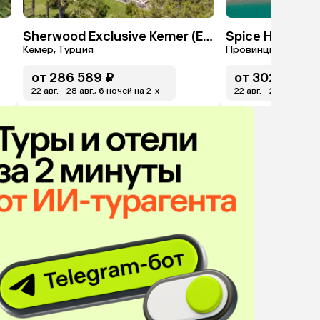
Sherwood Exclusive Kemer (Ex. Sherwood Club Kemer)
Spice Hotel & 
Кемер, Турция
Провинция Анталья
от
286 589 ₽
от
302 044 ₽
22 авг. - 28 авг., 6 ночей на 2-x
22 авг. - 28 авг., 6 н