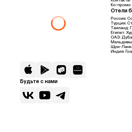
Контакты
Ко-промо с
Отели б
Россия:
С
Турция:
С
Таиланд:
Египет:
Ху
ОАЭ:
Дуба
Мальдивы
Шри-Ланк
Индия:
Гоа
Будьте с нами