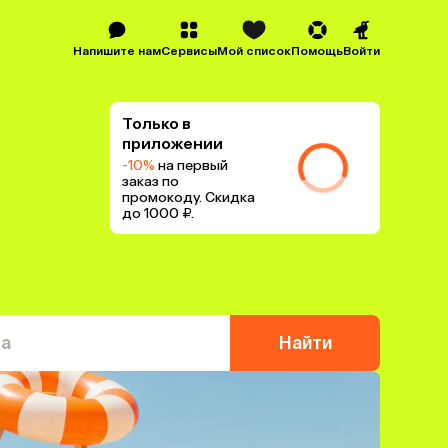
Напишите нам
Сервисы
Мой список
Помощь
Войти
Только в
приложении
-10%
на первый
заказ по
промокоду. Скидка
до 1000 ₽.
та
Найти