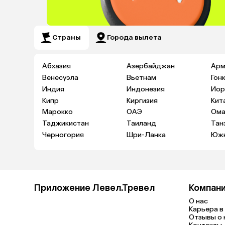
Страны
Города вылета
Абхазия
Азербайджан
Арм
Венесуэла
Вьетнам
Гон
Индия
Индонезия
Иор
Кипр
Киргизия
Кит
Марокко
ОАЭ
Ома
Таджикистан
Таиланд
Тан
Черногория
Шри-Ланка
Южн
Приложение Левел.Тревел
Компан
О нас
Карьера в 
Отзывы о 