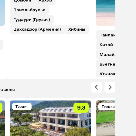
Домбай
Архыз
Приэльбрусье
Гудаури (Грузия)
Цахкадзор (Армения)
Хибины
Таиланд
Шри
Китай
Гонкон
Малайзия (с пе
Вьетнам
Япо
Южная Корея
Москвы
Турция
9.3
Турция