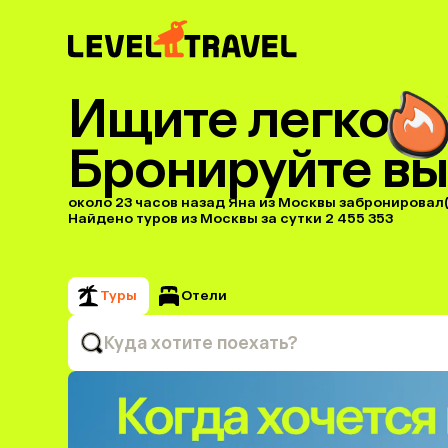
Ищите легко
Бронируйте вы
около 23 часов назад Яна из Москвы забронировал(а
Найдено туров из Москвы за сутки 2 455 353
Туры
Отели
Куда хотите поехать?