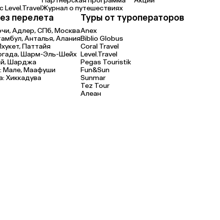
Партнерская программа
Акции
 Level.Travel
Журнал о путешествиях
ез перелета
Туры от туроператоров
очи,
Адлер,
СПб,
Москва
Anex
тамбул,
Анталья,
Алания
Biblio Globus
Пхукет,
Паттайя
Coral Travel
ргада,
Шарм-Эль-Шейх
Level.Travel
й,
Шарджа
Pegas Touristik
:
Мале,
Маафуши
Fun&Sun
а:
Хиккадува
Sunmar
Tez Tour
Алеан