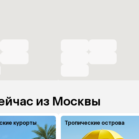
ейчас из Москвы
ские курорты
Тропические острова