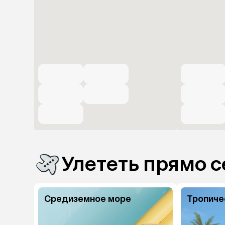
Улететь прямо с
Средиземное море
Тропиче