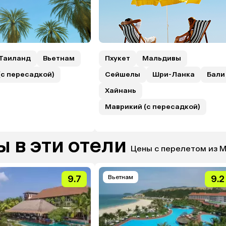
Таиланд
Вьетнам
Пхукет
Мальдивы
(с пересадкой)
Сейшелы
Шри-Ланка
Бали
Хайнань
Маврикий (с пересадкой)
 в эти отели
Цены с перелетом из 
9.7
Вьетнам
9.2