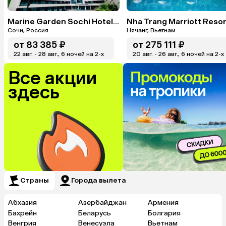
Marine Garden Sochi Hotels & Spa By ZONT Hotel Group
Сочи, Россия
Нячанг, Вьетнам
от
83 385 ₽
от
275 111 ₽
22 авг. - 28 авг., 6 ночей на 2-x
20 авг. - 26 авг., 6 ночей на 2-x
Все акции
здесь
Страны
Города вылета
Абхазия
Азербайджан
Армения
Бахрейн
Беларусь
Болгария
Венгрия
Венесуэла
Вьетнам