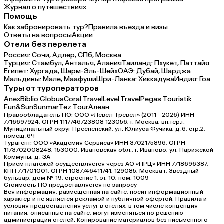
Журнал о путешествиях
Помощь
Как забронировать тур?
Правила въезда и визы
Ответы на вопросы
Акции
Отели без перелета
Россия:
Сочи,
Адлер,
СПб,
Москва
Турция:
Стамбул,
Анталья,
Алания
Таиланд:
Пхукет,
Паттайя
Египет:
Хургада,
Шарм-Эль-Шейх
ОАЭ:
Дубай,
Шарджа
Мальдивы:
Мале,
Маафуши
Шри-Ланка:
Хиккадува
Индия:
Гоа
Туры от туроператоров
Anex
Biblio Globus
Coral Travel
Level.Travel
Pegas Touristik
Fun&Sun
Sunmar
Tez Tour
Алеан
Правообладатель ПО: ООО «Левел Тревел» (2011 - 2026) ИНН
7716697924, ОГРН 1117746723808 123056, г. Москва, вн.тер.г.
Муниципальный округ Пресненский, ул. Юлиуса Фучика, д.6, стр.2,
помещ.6Ч
Турагент: ООО «Академия Сервиса» ИНН 3702175896, ОГРН
1173702008248, 153000, Ивановская обл., г. Иваново, ул. Парижской
Коммуны, д. ЗА
Прием платежей осуществляется через АО «ПРЦ» ИНН 7718696387,
КПП 771701001, ОГРН 1087746411741, 129085, Москва г, Звёздный
бульвар, дом № 19, строение 1, эт. 10, пом. 1009
Стоимость ПО предоставляется по запросу
Вся информация, размещённая на сайте, носит информационный
характер и не является рекламой и публичной офертой. Правила и
условия предоставления услуг в отелях, в том числе концепция
питания, описанные на сайте, могут изменяться по решению
администрации отелей. Копирование материалов без письменного