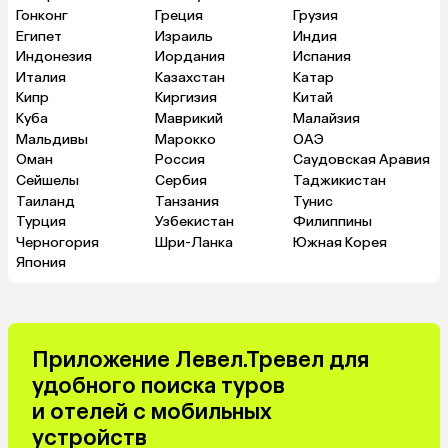
Гонконг
Греция
Грузия
Египет
Израиль
Индия
Индонезия
Иордания
Испания
Италия
Казахстан
Катар
Кипр
Киргизия
Китай
Куба
Маврикий
Малайзия
Мальдивы
Марокко
ОАЭ
Оман
Россия
Саудовская Аравия
Сейшелы
Сербия
Таджикистан
Таиланд
Танзания
Тунис
Турция
Узбекистан
Филиппины
Черногория
Шри-Ланка
Южная Корея
Япония
Приложение Левел.Тревел для
удобного поиска туров
и отелей с мобильных
устройств