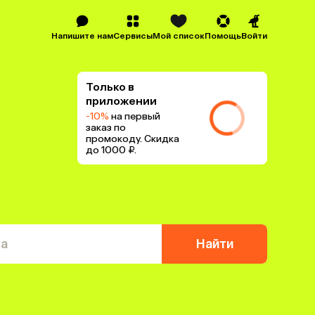
Напишите нам
Сервисы
Мой список
Помощь
Войти
Только в
приложении
-10%
на первый
заказ по
промокоду. Скидка
до 1000 ₽.
та
Найти