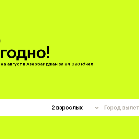
годно!
 на август в Азербайджан за 94 093 ₽/чел.
2 взрослых
Город выле