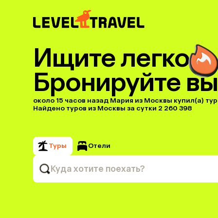
Ищите легко
Бронируйте вы
около 15 часов назад Мария из Москвы купил(a) тур
Найдено туров из Москвы за сутки 2 260 398
Туры
Отели
Куда хотите поехать?