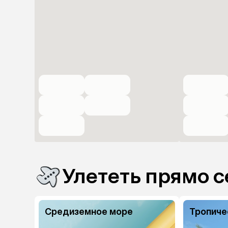
Улететь прямо с
Средиземное море
Тропиче