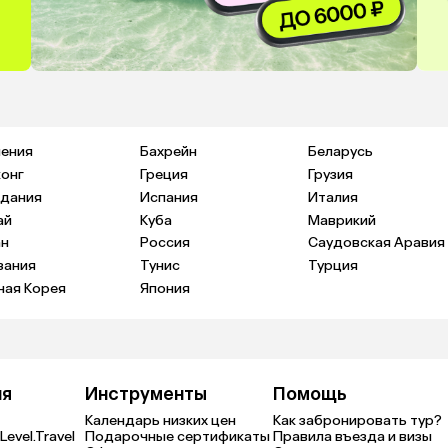
ения
Бахрейн
Беларусь
конг
Греция
Грузия
дания
Испания
Италия
ай
Куба
Маврикий
н
Россия
Саудовская Аравия
зания
Тунис
Турция
ая Корея
Япония
ия
Инструменты
Помощь
Календарь низких цен
Как забронировать тур?
Level.Travel
Подарочные сертификаты
Правила въезда и визы