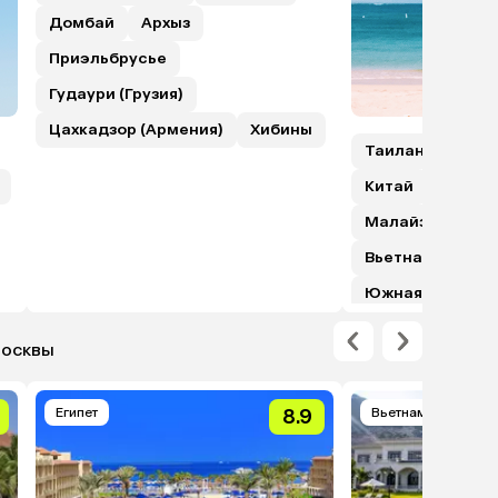
Домбай
Архыз
Приэльбрусье
Гудаури (Грузия)
Цахкадзор (Армения)
Хибины
Таиланд
Шри
Китай
Гонкон
Малайзия (с пе
Вьетнам
Япо
Южная Корея
Москвы
Египет
8.9
Вьетнам