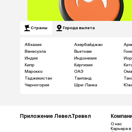
Страны
Города вылета
Абхазия
Азербайджан
Арм
Венесуэла
Вьетнам
Гон
Индия
Индонезия
Иор
Кипр
Киргизия
Кит
Марокко
ОАЭ
Ома
Таджикистан
Таиланд
Тан
Черногория
Шри-Ланка
Южн
Приложение Левел.Тревел
Компан
О нас
Карьера в 