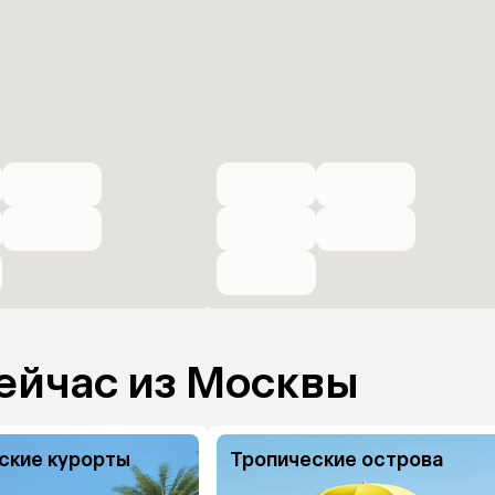
ейчас из Москвы
ские курорты
Тропические острова