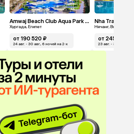
Amwaj Beach Club Aqua Park & Spa
Хургада, Египет
Нячанг, Вьетнам
от
190 520 ₽
от
245 295 ₽
24 авг. - 30 авг., 6 ночей на 2-x
23 авг. - 30 авг., 7 н