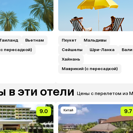
Таиланд
Вьетнам
Пхукет
Мальдивы
(с пересадкой)
Сейшелы
Шри-Ланка
Бали
Хайнань
Маврикий (с пересадкой)
 в эти отели
Цены с перелетом из 
9.0
Китай
9.7