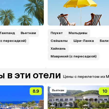
Таиланд
Вьетнам
Пхукет
Мальдивы
(с пересадкой)
Сейшелы
Шри-Ланка
Бали
Хайнань
Маврикий (с пересадкой)
 в эти отели
Цены с перелетом из 
8.9
Вьетнам
10