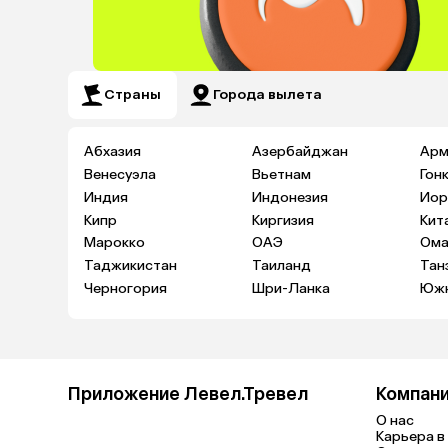
Страны
Города вылета
Абхазия
Азербайджан
Арм
Венесуэла
Вьетнам
Гон
Индия
Индонезия
Иор
Кипр
Киргизия
Кит
Марокко
ОАЭ
Ома
Таджикистан
Таиланд
Тан
Черногория
Шри-Ланка
Южн
Приложение Левел.Тревел
Компан
О нас
Карьера в 