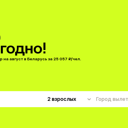
годно!
 на август в Беларусь за 25 057 ₽/чел.
2 взрослых
Город выле