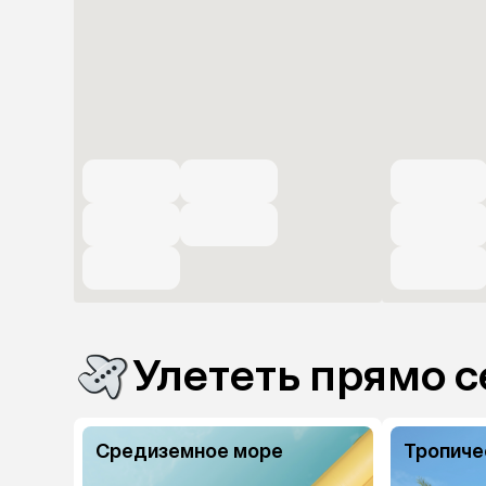
Улететь прямо с
Средиземное море
Тропиче