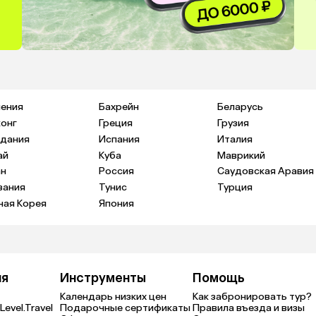
ения
Бахрейн
Беларусь
конг
Греция
Грузия
дания
Испания
Италия
ай
Куба
Маврикий
н
Россия
Саудовская Аравия
зания
Тунис
Турция
ая Корея
Япония
ия
Инструменты
Помощь
Календарь низких цен
Как забронировать тур?
Level.Travel
Подарочные сертификаты
Правила въезда и визы