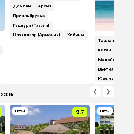
Домбай
Архыз
Приэльбрусье
Гудаури (Грузия)
Цахкадзор (Армения)
Хибины
Таиланд
Шри
Китай
Гонкон
Малайзия (с пе
Вьетнам
Япо
Южная Корея
Москвы
Китай
9.7
Китай