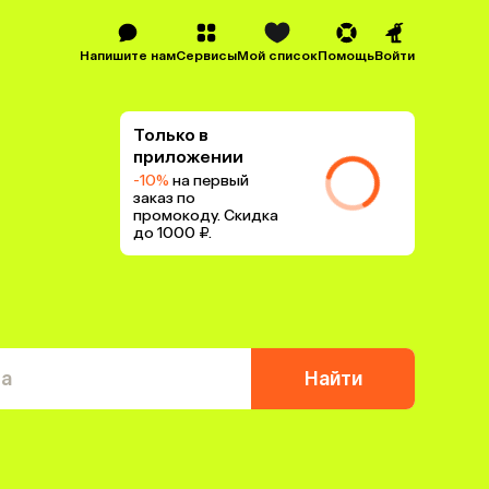
Напишите нам
Сервисы
Мой список
Помощь
Войти
Только в
приложении
-10%
на первый
заказ по
промокоду. Скидка
до 1000 ₽.
та
Найти