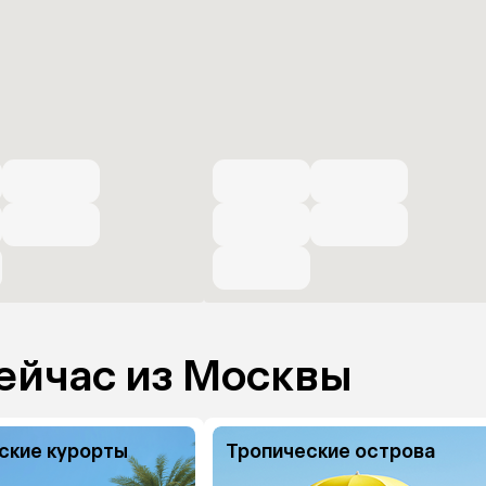
ейчас из Москвы
ские курорты
Тропические острова