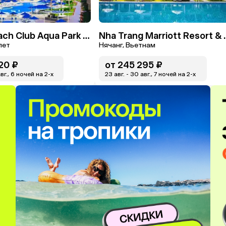
Amwaj Beach Club Aqua Park & Spa
Nha Trang Marrio
пет
Нячанг, Вьетнам
20 ₽
от
245 295 ₽
авг., 6 ночей на 2-x
23 авг. - 30 авг., 7 ночей на 2-x