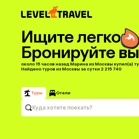
Ищите легко
Бронируйте вы
около 15 часов назад Марина из Москвы купил(a) тур
Найдено туров из Москвы за сутки 2 215 740
Туры
Отели
Куда хотите поехать?