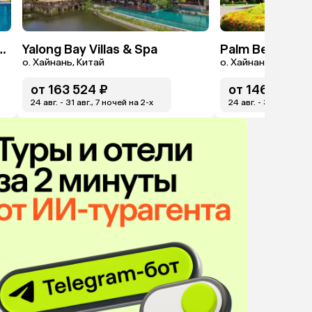
tt Resort & Spa, Hon Tre Island
Yalong Bay Villas & Spa
Palm Beach Re
о. Хайнань, Китай
о. Хайнань, Китай
от
163 524 ₽
от
146 226 ₽
24 авг. - 31 авг., 7 ночей на 2-x
24 авг. - 31 авг., 7 н