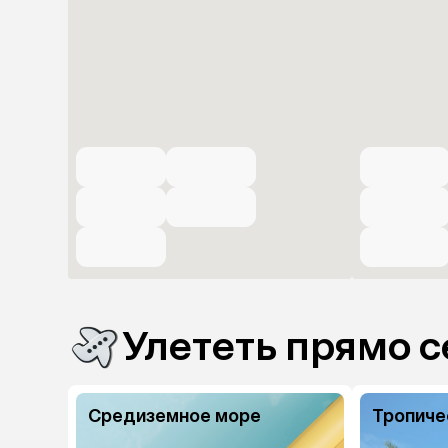
Улететь прямо с
Средиземное море
Тропиче