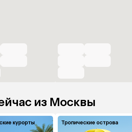
ейчас из Москвы
ские курорты
Тропические острова