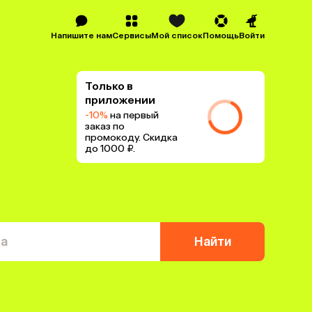
Напишите нам
Сервисы
Мой список
Помощь
Войти
Только в
приложении
-10%
на первый
заказ по
промокоду. Скидка
до 1000 ₽.
та
Найти