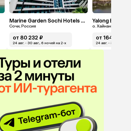
Marine Garden Sochi Hotels & Spa By ZONT Hotel Group
Yalong Bay Vill
Сочи, Россия
о. Хайнань, Китай
от
80 232 ₽
от
164 612 ₽
24 авг. - 30 авг., 6 ночей на 2-x
24 авг. - 31 авг., 7 н