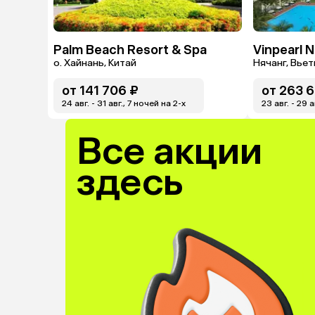
Palm Beach Resort & Spa
Vinpearl 
о. Хайнань, Китай
Нячанг, Вье
от
141 706 ₽
от
263 6
24 авг. - 31 авг., 7 ночей на 2-x
23 авг. - 29 
Все акции
здесь