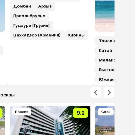
Домбай
Архыз
Приэльбрусье
Гудаури (Грузия)
Цахкадзор (Армения)
Хибины
Таиланд
Шри
Китай
Гонкон
Малайзия (с пе
Вьетнам
Япо
Южная Корея
Москвы
Россия
9.2
Китай