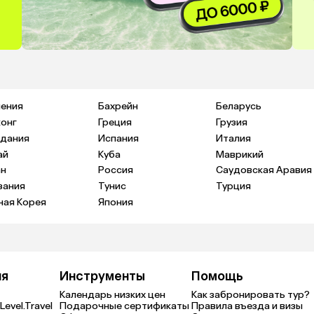
ения
Бахрейн
Беларусь
конг
Греция
Грузия
дания
Испания
Италия
ай
Куба
Маврикий
н
Россия
Саудовская Аравия
зания
Тунис
Турция
ая Корея
Япония
ия
Инструменты
Помощь
Календарь низких цен
Как забронировать тур?
Level.Travel
Подарочные сертификаты
Правила въезда и визы