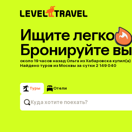
Ищите легко
Бронируйте вы
около 19 часов назад Ольга из Хабаровска купил(a) 
Найдено туров из Москвы за сутки 2 149 040
Туры
Отели
Куда хотите поехать?