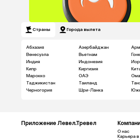
Страны
Города вылета
Абхазия
Азербайджан
Арм
Венесуэла
Вьетнам
Гон
Индия
Индонезия
Иор
Кипр
Киргизия
Кит
Марокко
ОАЭ
Ома
Таджикистан
Таиланд
Тан
Черногория
Шри-Ланка
Южн
Приложение Левел.Тревел
Компан
О нас
Карьера в 