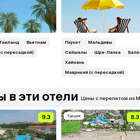
Таиланд
Вьетнам
Пхукет
Мальдивы
(с пересадкой)
Сейшелы
Шри-Ланка
Бали
Хайнань
Маврикий (с пересадкой)
 в эти отели
Цены с перелетом из 
9.3
Турция
8.3