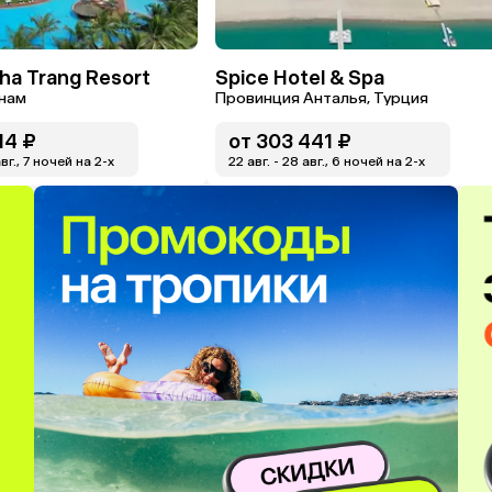
Nha Trang Resort
Spice Hotel & Spa
тнам
Провинция Анталья, Турция
14 ₽
от
303 441 ₽
авг., 7 ночей на 2-x
22 авг. - 28 авг., 6 ночей на 2-x