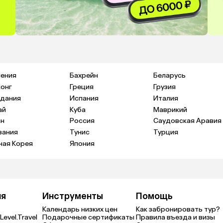
ения
Бахрейн
Беларусь
конг
Греция
Грузия
дания
Испания
Италия
ай
Куба
Маврикий
н
Россия
Саудовская Аравия
зания
Тунис
Турция
ая Корея
Япония
ия
Инструменты
Помощь
Календарь низких цен
Как забронировать тур?
Level.Travel
Подарочные сертификаты
Правила въезда и визы