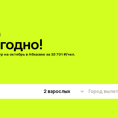
годно!
р на октябрь в Абхазию за 33 701 ₽/чел.
2 взрослых
Город выле