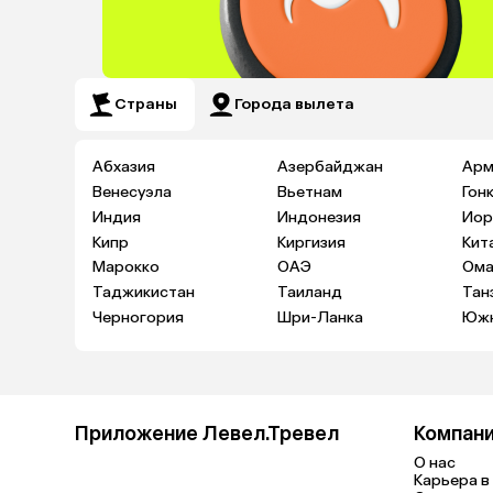
Страны
Города вылета
Абхазия
Азербайджан
Арм
Венесуэла
Вьетнам
Гон
Индия
Индонезия
Иор
Кипр
Киргизия
Кит
Марокко
ОАЭ
Ома
Таджикистан
Таиланд
Тан
Черногория
Шри-Ланка
Южн
Приложение Левел.Тревел
Компан
О нас
Карьера в 