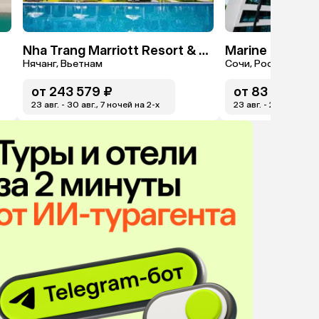
Nha Trang Marriott Resort & Spa, Hon Tre Island
Нячанг, Вьетнам
Сочи, Россия
от
243 579 ₽
от
83 140 ₽
23 авг. - 30 авг., 7 ночей на 2-x
23 авг. - 29 авг., 6 н