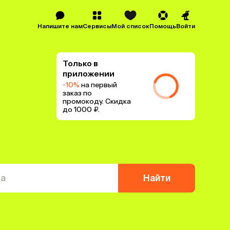
Напишите нам
Сервисы
Мой список
Помощь
Войти
Только в
приложении
-10%
на первый
заказ по
промокоду. Скидка
до 1000 ₽.
та
Найти