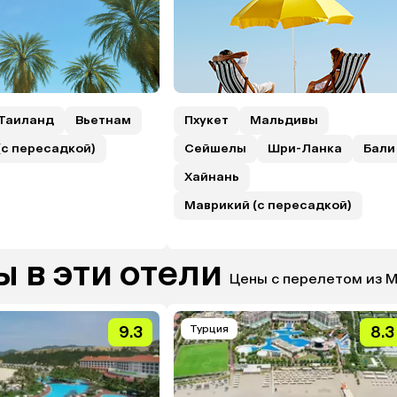
Таиланд
Вьетнам
Пхукет
Мальдивы
(с пересадкой)
Сейшелы
Шри-Ланка
Бали
Хайнань
Маврикий (с пересадкой)
 в эти отели
Цены с перелетом из 
9.3
Турция
8.3