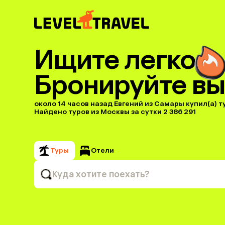
Ищите легко
Бронируйте вы
около 14 часов назад Евгений из Самары купил(a) ту
Найдено туров из Москвы за сутки 2 386 291
Туры
Отели
Куда хотите поехать?