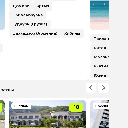
Домбай
Архыз
Приэльбрусье
Гудаури (Грузия)
Цахкадзор (Армения)
Хибины
Таиланд
Шри
Китай
Гонкон
Малайзия (с пе
Вьетнам
Япо
Южная Корея
Москвы
Вьетнам
10
Россия