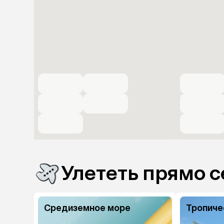
Улететь прямо с
Средиземное море
Тропиче