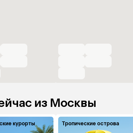
ейчас из Москвы
ские курорты
Тропические острова