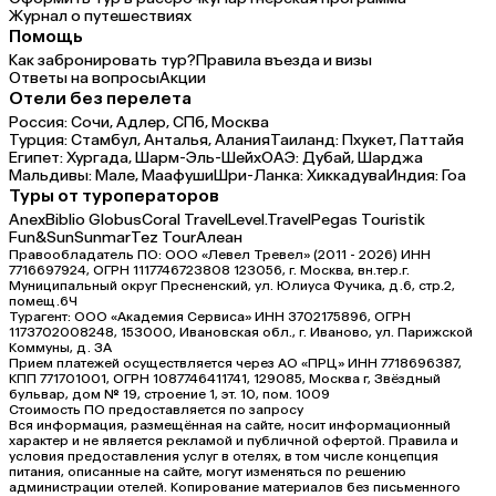
Журнал о путешествиях
Помощь
Как забронировать тур?
Правила въезда и визы
Ответы на вопросы
Акции
Отели без перелета
Россия:
Сочи,
Адлер,
СПб,
Москва
Турция:
Стамбул,
Анталья,
Алания
Таиланд:
Пхукет,
Паттайя
Египет:
Хургада,
Шарм-Эль-Шейх
ОАЭ:
Дубай,
Шарджа
Мальдивы:
Мале,
Маафуши
Шри-Ланка:
Хиккадува
Индия:
Гоа
Туры от туроператоров
Anex
Biblio Globus
Coral Travel
Level.Travel
Pegas Touristik
Fun&Sun
Sunmar
Tez Tour
Алеан
Правообладатель ПО: ООО «Левел Тревел» (2011 - 2026) ИНН
7716697924, ОГРН 1117746723808 123056, г. Москва, вн.тер.г.
Муниципальный округ Пресненский, ул. Юлиуса Фучика, д.6, стр.2,
помещ.6Ч
Турагент: ООО «Академия Сервиса» ИНН 3702175896, ОГРН
1173702008248, 153000, Ивановская обл., г. Иваново, ул. Парижской
Коммуны, д. ЗА
Прием платежей осуществляется через АО «ПРЦ» ИНН 7718696387,
КПП 771701001, ОГРН 1087746411741, 129085, Москва г, Звёздный
бульвар, дом № 19, строение 1, эт. 10, пом. 1009
Стоимость ПО предоставляется по запросу
Вся информация, размещённая на сайте, носит информационный
характер и не является рекламой и публичной офертой. Правила и
условия предоставления услуг в отелях, в том числе концепция
питания, описанные на сайте, могут изменяться по решению
администрации отелей. Копирование материалов без письменного