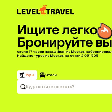
Ищите легко
Бронируйте вы
около 17 часов назад Иван из Москвы забронировал(а
Найдено туров из Москвы за сутки 2 051 505
Туры
Отели
Куда хотите поехать?