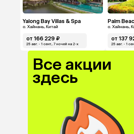
Yalong Bay Villas & Spa
Palm Beac
о. Хайнань, Китай
о. Хайнань, 
от
166 229 ₽
от
137 9
25 авг. - 1 сент., 7 ночей на 2-x
25 авг. - 1 се
Все акции
здесь