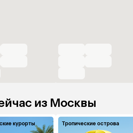
ейчас из Москвы
ские курорты
Тропические острова