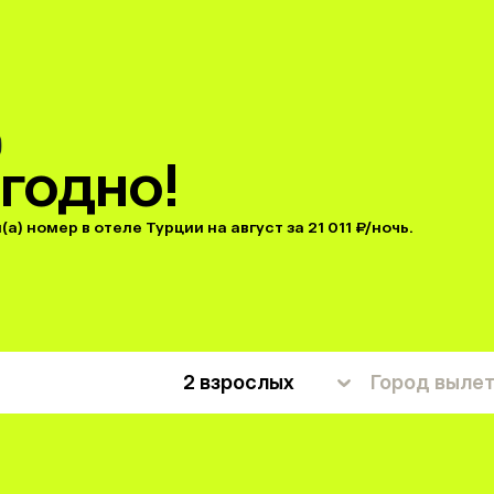
годно!
) номер в отеле Турции на август за 21 011 ₽/ночь.
2 взрослых
Город выле