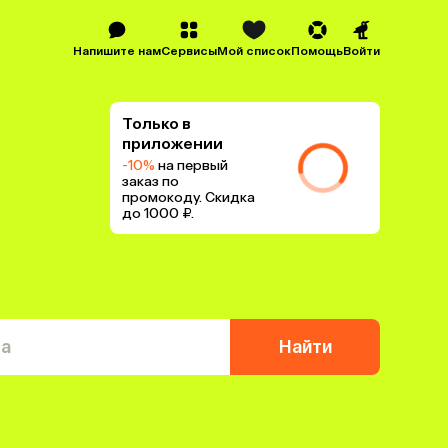
Напишите нам
Сервисы
Мой список
Помощь
Войти
Только в
приложении
-10%
на первый
заказ по
промокоду. Скидка
до 1000 ₽.
та
Найти