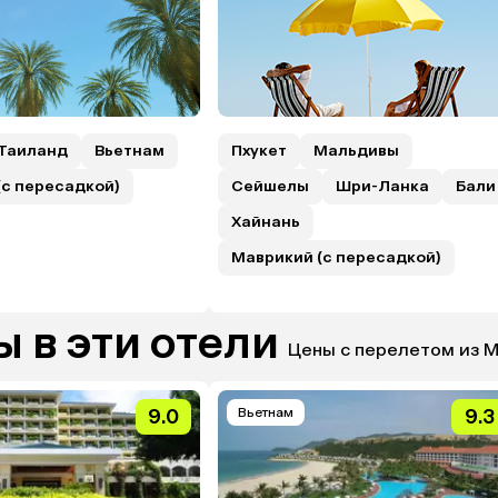
Таиланд
Вьетнам
Пхукет
Мальдивы
(с пересадкой)
Сейшелы
Шри-Ланка
Бали
Хайнань
Маврикий (с пересадкой)
 в эти отели
Цены с перелетом из 
9.0
Вьетнам
9.3