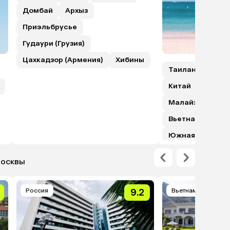
Домбай
Архыз
Приэльбрусье
Гудаури (Грузия)
Цахкадзор (Армения)
Хибины
Таиланд
Шри
Китай
Гонкон
Малайзия (с пе
Вьетнам
Япо
Южная Корея
Москвы
Россия
9.2
Вьетнам