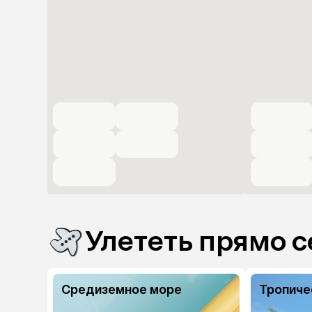
Улететь прямо с
Средиземное море
Тропиче