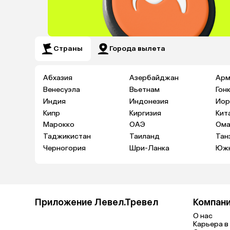
Страны
Города вылета
Абхазия
Азербайджан
Арм
Венесуэла
Вьетнам
Гон
Индия
Индонезия
Иор
Кипр
Киргизия
Кит
Марокко
ОАЭ
Ома
Таджикистан
Таиланд
Тан
Черногория
Шри-Ланка
Южн
Приложение Левел.Тревел
Компан
О нас
Карьера в 