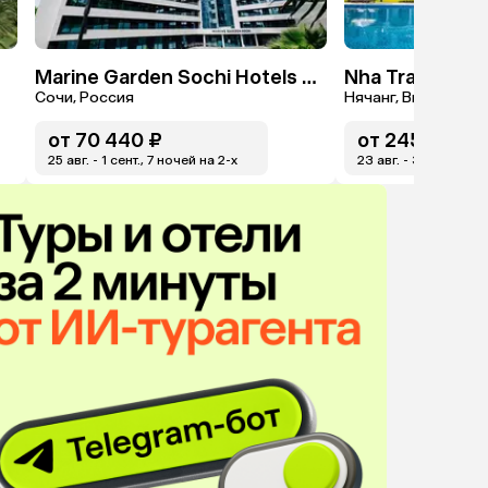
Marine Garden Sochi Hotels & Spa By ZONT Hotel Group
Сочи, Россия
Нячанг, Вьетнам
от
70 440 ₽
от
245 813 ₽
25 авг. - 1 сент., 7 ночей на 2-x
23 авг. - 30 авг., 7 н