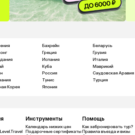
ения
Бахрейн
Беларусь
конг
Греция
Грузия
дания
Испания
Италия
ай
Куба
Маврикий
н
Россия
Саудовская Аравия
зания
Тунис
Турция
ая Корея
Япония
ия
Инструменты
Помощь
Календарь низких цен
Как забронировать тур?
Level.Travel
Подарочные сертификаты
Правила въезда и визы