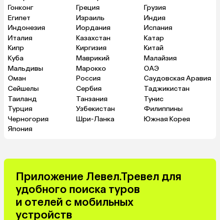
Гонконг
Греция
Грузия
Египет
Израиль
Индия
Индонезия
Иордания
Испания
Италия
Казахстан
Катар
Кипр
Киргизия
Китай
Куба
Маврикий
Малайзия
Мальдивы
Марокко
ОАЭ
Оман
Россия
Саудовская Аравия
Сейшелы
Сербия
Таджикистан
Таиланд
Танзания
Тунис
Турция
Узбекистан
Филиппины
Черногория
Шри-Ланка
Южная Корея
Япония
Приложение Левел.Тревел для
удобного поиска туров
и отелей с мобильных
устройств