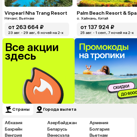
Vinpearl Nha Trang Resort
Palm Beach Resort & Spa
Нячанг, Вьетнам
о. Хайнань, Китай
от
263 664 ₽
от
137 924 ₽
23 авг. - 29 авг., 6 ночей на 2-x
25 авг. - 1 сент., 7 ночей на 2-x
Все акции
здесь
Страны
Города вылета
Абхазия
Азербайджан
Армения
Бахрейн
Беларусь
Болгария
Венгрия
Венесуэла
Вьетнам