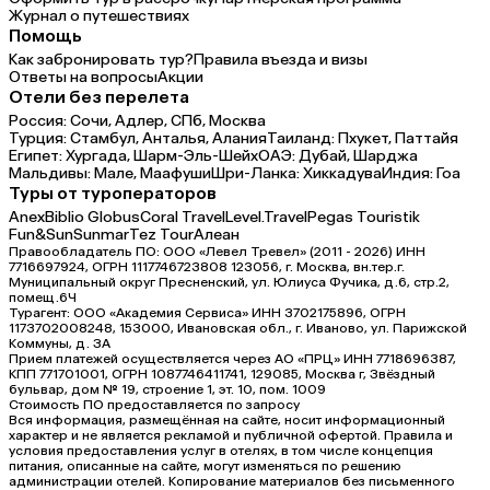
Журнал о путешествиях
Помощь
Как забронировать тур?
Правила въезда и визы
Ответы на вопросы
Акции
Отели без перелета
Россия:
Сочи,
Адлер,
СПб,
Москва
Турция:
Стамбул,
Анталья,
Алания
Таиланд:
Пхукет,
Паттайя
Египет:
Хургада,
Шарм-Эль-Шейх
ОАЭ:
Дубай,
Шарджа
Мальдивы:
Мале,
Маафуши
Шри-Ланка:
Хиккадува
Индия:
Гоа
Туры от туроператоров
Anex
Biblio Globus
Coral Travel
Level.Travel
Pegas Touristik
Fun&Sun
Sunmar
Tez Tour
Алеан
Правообладатель ПО: ООО «Левел Тревел» (2011 - 2026) ИНН
7716697924, ОГРН 1117746723808 123056, г. Москва, вн.тер.г.
Муниципальный округ Пресненский, ул. Юлиуса Фучика, д.6, стр.2,
помещ.6Ч
Турагент: ООО «Академия Сервиса» ИНН 3702175896, ОГРН
1173702008248, 153000, Ивановская обл., г. Иваново, ул. Парижской
Коммуны, д. ЗА
Прием платежей осуществляется через АО «ПРЦ» ИНН 7718696387,
КПП 771701001, ОГРН 1087746411741, 129085, Москва г, Звёздный
бульвар, дом № 19, строение 1, эт. 10, пом. 1009
Стоимость ПО предоставляется по запросу
Вся информация, размещённая на сайте, носит информационный
характер и не является рекламой и публичной офертой. Правила и
условия предоставления услуг в отелях, в том числе концепция
питания, описанные на сайте, могут изменяться по решению
администрации отелей. Копирование материалов без письменного