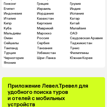
Гонконг
Греция
Грузия
Египет
Израиль
Индия
Индонезия
Иордания
Испания
Италия
Казахстан
Катар
Кипр
Киргизия
Китай
Куба
Маврикий
Малайзия
Мальдивы
Марокко
ОАЭ
Оман
Россия
Саудовская Аравия
Сейшелы
Сербия
Таджикистан
Таиланд
Танзания
Тунис
Турция
Узбекистан
Филиппины
Черногория
Шри-Ланка
Южная Корея
Япония
Приложение Левел.Тревел для
удобного поиска туров
и отелей с мобильных
устройств