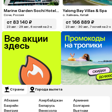
Marine Garden Sochi Hotels & Spa By ZONT Hotel Group
Yalong Bay Villas & Spa
Сочи, Россия
о. Хайнань, Китай
от
83 140 ₽
от
166 889 ₽
23 авг. - 29 авг., 6 ночей на 2-x
23 авг. - 30 авг., 7 ночей на 2-x
Все акции
здесь
Страны
Города вылета
Абхазия
Азербайджан
Армения
Бахрейн
Беларусь
Болгария
Венгрия
Венесуэла
Вьетнам