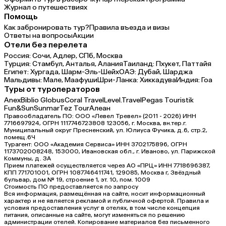
Журнал о путешествиях
Помощь
Как забронировать тур?
Правила въезда и визы
Ответы на вопросы
Акции
Отели без перелета
Россия:
Сочи,
Адлер,
СПб,
Москва
Турция:
Стамбул,
Анталья,
Алания
Таиланд:
Пхукет,
Паттайя
Египет:
Хургада,
Шарм-Эль-Шейх
ОАЭ:
Дубай,
Шарджа
Мальдивы:
Мале,
Маафуши
Шри-Ланка:
Хиккадува
Индия:
Гоа
Туры от туроператоров
Anex
Biblio Globus
Coral Travel
Level.Travel
Pegas Touristik
Fun&Sun
Sunmar
Tez Tour
Алеан
Правообладатель ПО: ООО «Левел Тревел» (2011 - 2026) ИНН
7716697924, ОГРН 1117746723808 123056, г. Москва, вн.тер.г.
Муниципальный округ Пресненский, ул. Юлиуса Фучика, д.6, стр.2,
помещ.6Ч
Турагент: ООО «Академия Сервиса» ИНН 3702175896, ОГРН
1173702008248, 153000, Ивановская обл., г. Иваново, ул. Парижской
Коммуны, д. ЗА
Прием платежей осуществляется через АО «ПРЦ» ИНН 7718696387,
КПП 771701001, ОГРН 1087746411741, 129085, Москва г, Звёздный
бульвар, дом № 19, строение 1, эт. 10, пом. 1009
Стоимость ПО предоставляется по запросу
Вся информация, размещённая на сайте, носит информационный
характер и не является рекламой и публичной офертой. Правила и
условия предоставления услуг в отелях, в том числе концепция
питания, описанные на сайте, могут изменяться по решению
администрации отелей. Копирование материалов без письменного