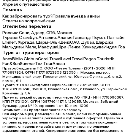
Журнал о путешествиях
Помощь
Как забронировать тур?
Правила въезда и визы
Ответы на вопросы
Акции
Отели без перелета
Россия:
Сочи,
Адлер,
СПб,
Москва
Турция:
Стамбул,
Анталья,
Алания
Таиланд:
Пхукет,
Паттайя
Египет:
Хургада,
Шарм-Эль-Шейх
ОАЭ:
Дубай,
Шарджа
Мальдивы:
Мале,
Маафуши
Шри-Ланка:
Хиккадува
Индия:
Гоа
Туры от туроператоров
Anex
Biblio Globus
Coral Travel
Level.Travel
Pegas Touristik
Fun&Sun
Sunmar
Tez Tour
Алеан
Правообладатель ПО: ООО «Левел Тревел» (2011 - 2026) ИНН
7716697924, ОГРН 1117746723808 123056, г. Москва, вн.тер.г.
Муниципальный округ Пресненский, ул. Юлиуса Фучика, д.6, стр.2,
помещ.6Ч
Турагент: ООО «Академия Сервиса» ИНН 3702175896, ОГРН
1173702008248, 153000, Ивановская обл., г. Иваново, ул. Парижской
Коммуны, д. ЗА
Прием платежей осуществляется через АО «ПРЦ» ИНН 7718696387,
КПП 771701001, ОГРН 1087746411741, 129085, Москва г, Звёздный
бульвар, дом № 19, строение 1, эт. 10, пом. 1009
Стоимость ПО предоставляется по запросу
Вся информация, размещённая на сайте, носит информационный
характер и не является рекламой и публичной офертой. Правила и
условия предоставления услуг в отелях, в том числе концепция
питания, описанные на сайте, могут изменяться по решению
администрации отелей. Копирование материалов без письменного