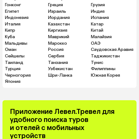
Гонконг
Греция
Грузия
Египет
Израиль
Индия
Индонезия
Иордания
Испания
Италия
Казахстан
Катар
Кипр
Киргизия
Китай
Куба
Маврикий
Малайзия
Мальдивы
Марокко
ОАЭ
Оман
Россия
Саудовская Аравия
Сейшелы
Сербия
Таджикистан
Таиланд
Танзания
Тунис
Турция
Узбекистан
Филиппины
Черногория
Шри-Ланка
Южная Корея
Япония
Приложение Левел.Тревел для
удобного поиска туров
и отелей с мобильных
устройств