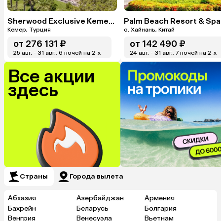
Sherwood Exclusive Kemer (Ex. Sherwood Club Kemer)
Palm Beach Resort & Spa
Кемер, Турция
о. Хайнань, Китай
от
276 131 ₽
от
142 490 ₽
25 авг. - 31 авг., 6 ночей на 2-x
24 авг. - 31 авг., 7 ночей на 2-x
Все акции
здесь
Страны
Города вылета
Абхазия
Азербайджан
Армения
Бахрейн
Беларусь
Болгария
Венгрия
Венесуэла
Вьетнам