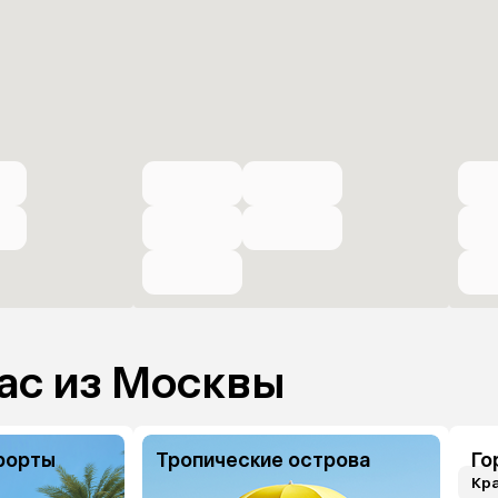
ас из Москвы
рорты
Тропические острова
Го
Кр