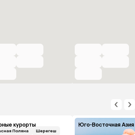
рные курорты
Юго-Восточная Азия
асная Поляна
Шерегеш