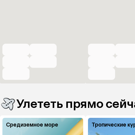
Улететь прямо сейч
Средиземное море
Тропические ку