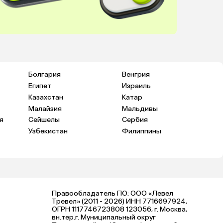
Болгария
Венгрия
Египет
Израиль
Казахстан
Катар
Малайзия
Мальдивы
я
Сейшелы
Сербия
Узбекистан
Филиппины
Правообладатель ПО: ООО «Левел
Тревел» (2011 - 2026) ИНН 7716697924,
ОГРН 1117746723808 123056, г. Москва,
вн.тер.г. Муниципальный округ