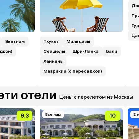
До
Пр
Гуд
Ца
Вьетнам
Пхукет
Мальдивы
дкой)
Сейшелы
Шри-Ланка
Бали
Хайнань
Маврикий (с пересадкой)
эти отели
Цены с перелетом из Москвы
9.3
Вьетнам
10
Ег