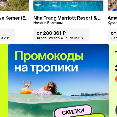
Sherwood Exclusive Kemer (Ex. Sherwood Club Kemer)
Nha Trang Marriott Resort & Spa, Hon Tre Island
Нячанг, Вьетнам
Хурга
от
280 361 ₽
от
 на 2-x
18 авг. - 24 авг., 6 ночей на 2-x
20 а