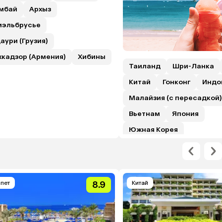
мбай
Архыз
иэльбрусье
аури (Грузия)
хкадзор (Армения)
Хибины
Таиланд
Шри-Ланка
Китай
Гонконг
Индо
Малайзия (с пересадкой)
Вьетнам
Япония
Южная Корея
ипет
8.9
Китай