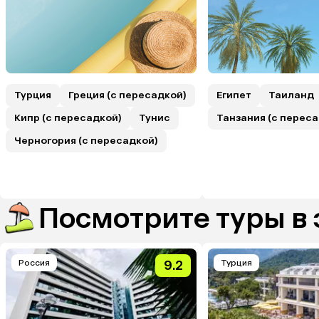
Турция
Греция (с пересадкой)
Египет
Таиланд
Кипр (с пересадкой)
Тунис
Танзания (с переса
Черногория (с пересадкой)
Посмотрите туры в 
Россия
9.2
Турция