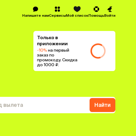
Напишите нам
Сервисы
Мой список
Помощь
Войти
Только в
приложении
-10%
на первый
заказ по
промокоду. Скидка
до 1000 ₽.
д вылета
Найти