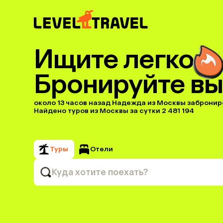
Ищите легко
Бронируйте вы
около 13 часов назад Надежда из Москвы заброниров
Найдено туров из Москвы за сутки 2 481 194
Туры
Отели
Куда хотите поехать?