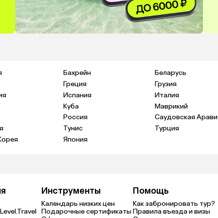
я
Бахрейн
Беларусь
Греция
Грузия
ия
Испания
Италия
Куба
Маврикий
Россия
Саудовская Арави
я
Тунис
Турция
Корея
Япония
ия
Инструменты
Помощь
Календарь низких цен
Как забронировать тур?
Level.Travel
Подарочные сертификаты
Правила въезда и визы