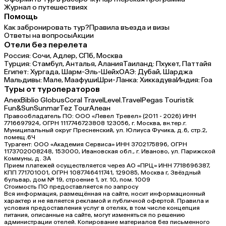
Журнал о путешествиях
Помощь
Как забронировать тур?
Правила въезда и визы
Ответы на вопросы
Акции
Отели без перелета
Россия:
Сочи,
Адлер,
СПб,
Москва
Турция:
Стамбул,
Анталья,
Алания
Таиланд:
Пхукет,
Паттайя
Египет:
Хургада,
Шарм-Эль-Шейх
ОАЭ:
Дубай,
Шарджа
Мальдивы:
Мале,
Маафуши
Шри-Ланка:
Хиккадува
Индия:
Гоа
Туры от туроператоров
Anex
Biblio Globus
Coral Travel
Level.Travel
Pegas Touristik
Fun&Sun
Sunmar
Tez Tour
Алеан
Правообладатель ПО: ООО «Левел Тревел» (2011 - 2026) ИНН
7716697924, ОГРН 1117746723808 123056, г. Москва, вн.тер.г.
Муниципальный округ Пресненский, ул. Юлиуса Фучика, д.6, стр.2,
помещ.6Ч
Турагент: ООО «Академия Сервиса» ИНН 3702175896, ОГРН
1173702008248, 153000, Ивановская обл., г. Иваново, ул. Парижской
Коммуны, д. ЗА
Прием платежей осуществляется через АО «ПРЦ» ИНН 7718696387,
КПП 771701001, ОГРН 1087746411741, 129085, Москва г, Звёздный
бульвар, дом № 19, строение 1, эт. 10, пом. 1009
Стоимость ПО предоставляется по запросу
Вся информация, размещённая на сайте, носит информационный
характер и не является рекламой и публичной офертой. Правила и
условия предоставления услуг в отелях, в том числе концепция
питания, описанные на сайте, могут изменяться по решению
администрации отелей. Копирование материалов без письменного