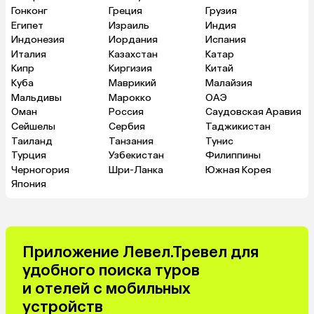
Гонконг
Греция
Грузия
Египет
Израиль
Индия
Индонезия
Иордания
Испания
Италия
Казахстан
Катар
Кипр
Киргизия
Китай
Куба
Маврикий
Малайзия
Мальдивы
Марокко
ОАЭ
Оман
Россия
Саудовская Аравия
Сейшелы
Сербия
Таджикистан
Таиланд
Танзания
Тунис
Турция
Узбекистан
Филиппины
Черногория
Шри-Ланка
Южная Корея
Япония
Приложение Левел.Тревел для
удобного поиска туров
и отелей с мобильных
устройств