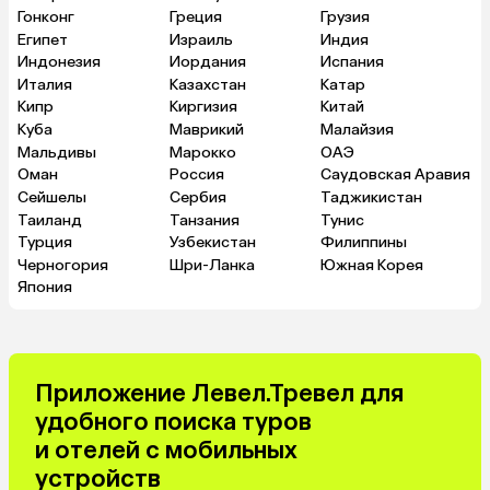
Гонконг
Греция
Грузия
Египет
Израиль
Индия
Индонезия
Иордания
Испания
Италия
Казахстан
Катар
Кипр
Киргизия
Китай
Куба
Маврикий
Малайзия
Мальдивы
Марокко
ОАЭ
Оман
Россия
Саудовская Аравия
Сейшелы
Сербия
Таджикистан
Таиланд
Танзания
Тунис
Турция
Узбекистан
Филиппины
Черногория
Шри-Ланка
Южная Корея
Япония
Приложение Левел.Тревел для
удобного поиска туров
и отелей с мобильных
устройств