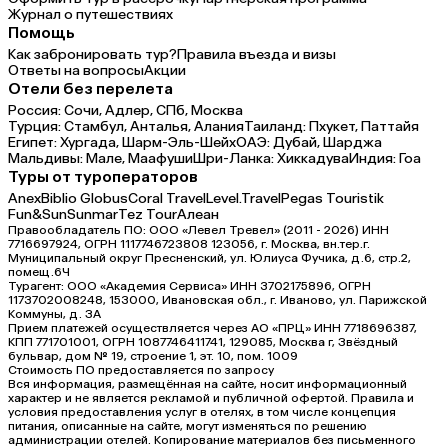
Журнал о путешествиях
Помощь
Как забронировать тур?
Правила въезда и визы
Ответы на вопросы
Акции
Отели без перелета
Россия:
Сочи,
Адлер,
СПб,
Москва
Турция:
Стамбул,
Анталья,
Алания
Таиланд:
Пхукет,
Паттайя
Египет:
Хургада,
Шарм-Эль-Шейх
ОАЭ:
Дубай,
Шарджа
Мальдивы:
Мале,
Маафуши
Шри-Ланка:
Хиккадува
Индия:
Гоа
Туры от туроператоров
Anex
Biblio Globus
Coral Travel
Level.Travel
Pegas Touristik
Fun&Sun
Sunmar
Tez Tour
Алеан
Правообладатель ПО: ООО «Левел Тревел» (2011 - 2026) ИНН
7716697924, ОГРН 1117746723808 123056, г. Москва, вн.тер.г.
Муниципальный округ Пресненский, ул. Юлиуса Фучика, д.6, стр.2,
помещ.6Ч
Турагент: ООО «Академия Сервиса» ИНН 3702175896, ОГРН
1173702008248, 153000, Ивановская обл., г. Иваново, ул. Парижской
Коммуны, д. ЗА
Прием платежей осуществляется через АО «ПРЦ» ИНН 7718696387,
КПП 771701001, ОГРН 1087746411741, 129085, Москва г, Звёздный
бульвар, дом № 19, строение 1, эт. 10, пом. 1009
Стоимость ПО предоставляется по запросу
Вся информация, размещённая на сайте, носит информационный
характер и не является рекламой и публичной офертой. Правила и
условия предоставления услуг в отелях, в том числе концепция
питания, описанные на сайте, могут изменяться по решению
администрации отелей. Копирование материалов без письменного