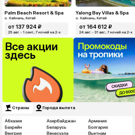
Palm Beach Resort & Spa
Yalong Bay Villas & Spa
о. Хайнань, Китай
о. Хайнань, Китай
от
137 924 ₽
от
164 612 ₽
25 авг. - 1 сент., 7 ночей на 2-x
24 авг. - 31 авг., 7 ночей на 2-x
Все акции
здесь
Страны
Города вылета
Абхазия
Азербайджан
Армения
Бахрейн
Беларусь
Болгария
Венгрия
Венесуэла
Вьетнам