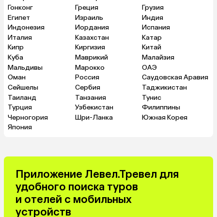
Гонконг
Греция
Грузия
Египет
Израиль
Индия
Индонезия
Иордания
Испания
Италия
Казахстан
Катар
Кипр
Киргизия
Китай
Куба
Маврикий
Малайзия
Мальдивы
Марокко
ОАЭ
Оман
Россия
Саудовская Аравия
Сейшелы
Сербия
Таджикистан
Таиланд
Танзания
Тунис
Турция
Узбекистан
Филиппины
Черногория
Шри-Ланка
Южная Корея
Япония
Приложение Левел.Тревел для
удобного поиска туров
и отелей с мобильных
устройств