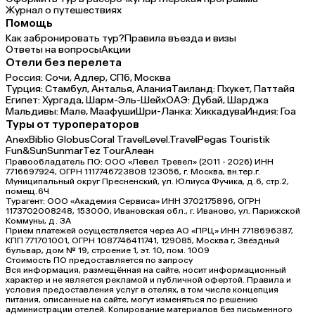
Журнал о путешествиях
Помощь
Как забронировать тур?
Правила въезда и визы
Ответы на вопросы
Акции
Отели без перелета
Россия:
Сочи,
Адлер,
СПб,
Москва
Турция:
Стамбул,
Анталья,
Алания
Таиланд:
Пхукет,
Паттайя
Египет:
Хургада,
Шарм-Эль-Шейх
ОАЭ:
Дубай,
Шарджа
Мальдивы:
Мале,
Маафуши
Шри-Ланка:
Хиккадува
Индия:
Гоа
Туры от туроператоров
Anex
Biblio Globus
Coral Travel
Level.Travel
Pegas Touristik
Fun&Sun
Sunmar
Tez Tour
Алеан
Правообладатель ПО: ООО «Левел Тревел» (2011 - 2026) ИНН
7716697924, ОГРН 1117746723808 123056, г. Москва, вн.тер.г.
Муниципальный округ Пресненский, ул. Юлиуса Фучика, д.6, стр.2,
помещ.6Ч
Турагент: ООО «Академия Сервиса» ИНН 3702175896, ОГРН
1173702008248, 153000, Ивановская обл., г. Иваново, ул. Парижской
Коммуны, д. ЗА
Прием платежей осуществляется через АО «ПРЦ» ИНН 7718696387,
КПП 771701001, ОГРН 1087746411741, 129085, Москва г, Звёздный
бульвар, дом № 19, строение 1, эт. 10, пом. 1009
Стоимость ПО предоставляется по запросу
Вся информация, размещённая на сайте, носит информационный
характер и не является рекламой и публичной офертой. Правила и
условия предоставления услуг в отелях, в том числе концепция
питания, описанные на сайте, могут изменяться по решению
администрации отелей. Копирование материалов без письменного