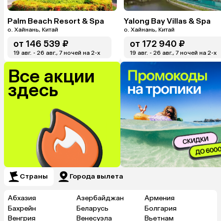
Palm Beach Resort & Spa
Yalong Bay Villas & Spa
о. Хайнань, Китай
о. Хайнань, Китай
от
146 539 ₽
от
172 940 ₽
19 авг. - 26 авг., 7 ночей на 2-x
19 авг. - 26 авг., 7 ночей на 2-x
Все акции
здесь
Страны
Города вылета
Абхазия
Азербайджан
Армения
Бахрейн
Беларусь
Болгария
Венгрия
Венесуэла
Вьетнам