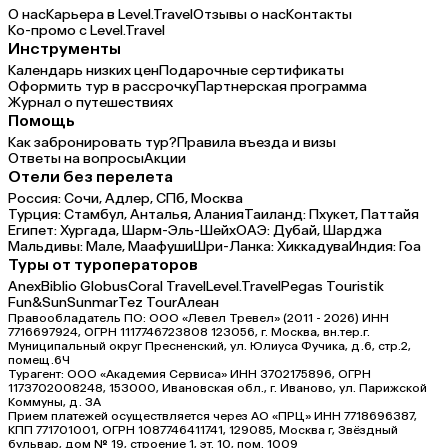
О нас
Карьера в Level.Travel
Отзывы о нас
Контакты
Ко-промо с Level.Travel
Инструменты
Календарь низких цен
Подарочные сертификаты
Оформить тур в рассрочку
Партнерская программа
Журнал о путешествиях
Помощь
Как забронировать тур?
Правила въезда и визы
Ответы на вопросы
Акции
Отели без перелета
Россия:
Сочи,
Адлер,
СПб,
Москва
Турция:
Стамбул,
Анталья,
Алания
Таиланд:
Пхукет,
Паттайя
Египет:
Хургада,
Шарм-Эль-Шейх
ОАЭ:
Дубай,
Шарджа
Мальдивы:
Мале,
Маафуши
Шри-Ланка:
Хиккадува
Индия:
Гоа
Туры от туроператоров
Anex
Biblio Globus
Coral Travel
Level.Travel
Pegas Touristik
Fun&Sun
Sunmar
Tez Tour
Алеан
Правообладатель ПО: ООО «Левел Тревел» (2011 - 2026) ИНН
7716697924, ОГРН 1117746723808 123056, г. Москва, вн.тер.г.
Муниципальный округ Пресненский, ул. Юлиуса Фучика, д.6, стр.2,
помещ.6Ч
Турагент: ООО «Академия Сервиса» ИНН 3702175896, ОГРН
1173702008248, 153000, Ивановская обл., г. Иваново, ул. Парижской
Коммуны, д. ЗА
Прием платежей осуществляется через АО «ПРЦ» ИНН 7718696387,
КПП 771701001, ОГРН 1087746411741, 129085, Москва г, Звёздный
бульвар, дом № 19, строение 1, эт. 10, пом. 1009