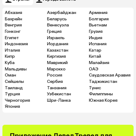
Абхазия
Азербайджан
Армения
Бахрейн
Беларусь
Болгария
Венгрия
Венесуэла
Вьетнам
Гонконг
Греция
Грузия
Египет
Израиль
Индия
Индонезия
Иордания
Испания
Италия
Казахстан
Катар
Кипр
Киргизия
Китай
Куба
Маврикий
Малайзия
Мальдивы
Марокко
ОАЭ
Оман
Россия
Саудовская Аравия
Сейшелы
Сербия
Таджикистан
Таиланд
Танзания
Тунис
Турция
Узбекистан
Филиппины
Черногория
Шри-Ланка
Южная Корея
Япония
Приложение Левел.Тревел для