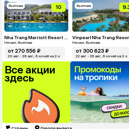
Вьетнам
Вьетнам
10
9.
Nha Trang Marriott Resort & Spa, Hon Tre Island
Vinpearl Nha Trang Resor
Нячанг, Вьетнам
Нячанг, Вьетнам
от
270 556 ₽
от
300 623 ₽
20 авг. - 26 авг., 6 ночей на 2-x
22 авг. - 28 авг., 6 ночей на 2-x
Все акции
здесь
Страны
Города вылета