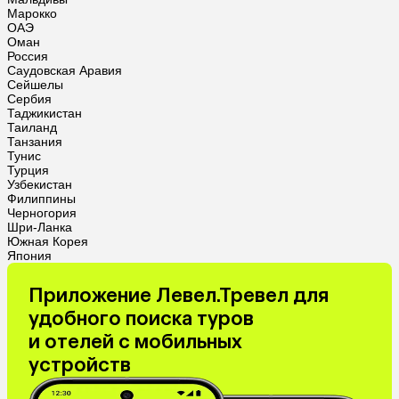
Марокко
ОАЭ
Оман
Россия
Саудовская Аравия
Сейшелы
Сербия
Таджикистан
Таиланд
Танзания
Тунис
Турция
Узбекистан
Филиппины
Черногория
Шри-Ланка
Южная Корея
Япония
Приложение Левел.Тревел для
удобного поиска туров
и отелей с мобильных
устройств