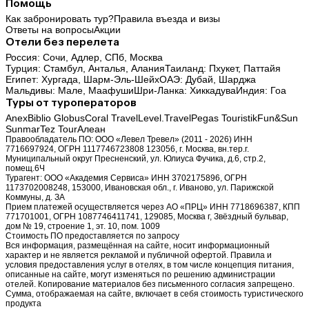
Помощь
Как забронировать тур?
Правила въезда и визы
Ответы на вопросы
Акции
Отели без перелета
Россия:
Сочи,
Адлер,
СПб,
Москва
Турция:
Стамбул,
Анталья,
Алания
Таиланд:
Пхукет,
Паттайя
Египет:
Хургада,
Шарм-Эль-Шейх
ОАЭ:
Дубай,
Шарджа
Мальдивы:
Мале,
Маафуши
Шри-Ланка:
Хиккадува
Индия:
Гоа
Туры от туроператоров
Anex
Biblio Globus
Coral Travel
Level.Travel
Pegas Touristik
Fun&Sun
Sunmar
Tez Tour
Алеан
Правообладатель ПО: ООО «Левел Тревел» (2011 - 2026) ИНН
7716697924, ОГРН 1117746723808 123056, г. Москва, вн.тер.г.
Муниципальный округ Пресненский, ул. Юлиуса Фучика, д.6, стр.2,
помещ.6Ч
Турагент: ООО «Академия Сервиса» ИНН 3702175896, ОГРН
1173702008248, 153000, Ивановская обл., г. Иваново, ул. Парижской
Коммуны, д. ЗА
Прием платежей осуществляется через АО «ПРЦ» ИНН 7718696387, КПП
771701001, ОГРН 1087746411741, 129085, Москва г, Звёздный бульвар,
дом № 19, строение 1, эт. 10, пом. 1009
Стоимость ПО предоставляется по запросу
Вся информация, размещённая на сайте, носит информационный
характер и не является рекламой и публичной офертой. Правила и
условия предоставления услуг в отелях, в том числе концепция питания,
описанные на сайте, могут изменяться по решению администрации
отелей. Копирование материалов без письменного согласия запрещено.
Сумма, отображаемая на сайте, включает в себя стоимость туристического
продукта