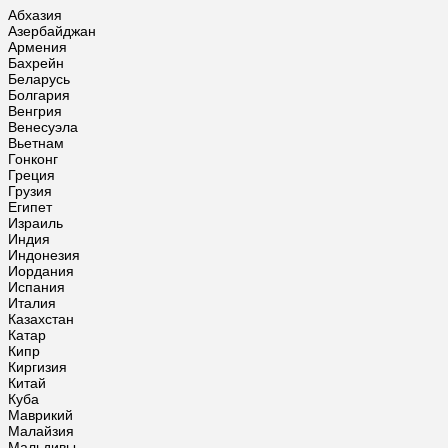
Абхазия
Азербайджан
Армения
Бахрейн
Беларусь
Болгария
Венгрия
Венесуэла
Вьетнам
Гонконг
Греция
Грузия
Египет
Израиль
Индия
Индонезия
Иордания
Испания
Италия
Казахстан
Катар
Кипр
Киргизия
Китай
Куба
Маврикий
Малайзия
Мальдивы