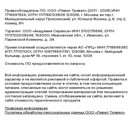
Правообладатель ПО: ООО «Левел Тревел» (2011 - 2026) ИНН
7716697924, ОГРН 1117746723808 123056, г. Москва, вн.тер.г.
Муниципальный округ Пресненский, ул. Юлиуса Фучика, д.6, стр.2,
помещ.6Ч
Турагент: ООО «Академия Сервиса» ИНН 3702175896, ОГРН
1173702008248, 153000, Ивановская обл., г. Иваново, ул.
Парижской Коммуны, д. ЗА
Прием платежей осуществляется через АО «ПРЦ» ИНН 7718696387,
КПП 771701001, ОГРН 1087746411741, 129085, Москва г, Звёздный
бульвар, дом № 19, строение 1, эт. 10, пом. 1009
Стоимость ПО предоставляется по запросу
Вся информация, размещённая на сайте, носит информационный
характер и не является рекламой и публичной офертой. Правила и
условия предоставления услуг в отелях, в том числе концепция
питания, описанные на сайте, могут изменяться по решению
администрации отелей. Копирование материалов без письменного
согласия запрещено. Сумма, отображаемая на сайте, включает в
себя стоимость туристического продукта
Правовая информация
Политика обработки персональных данных ООО «Левел Тревел»