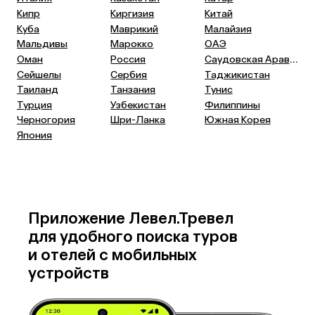
Кипр
Киргизия
Китай
Куба
Маврикий
Малайзия
Мальдивы
Марокко
ОАЭ
Саудовская Аравия
Оман
Россия
Сейшелы
Сербия
Таджикистан
Таиланд
Танзания
Тунис
Турция
Узбекистан
Филиппины
Черногория
Шри-Ланка
Южная Корея
Япония
Приложение Левел.Тревел
для удобного поиска туров
и отелей с мобильных
устройств