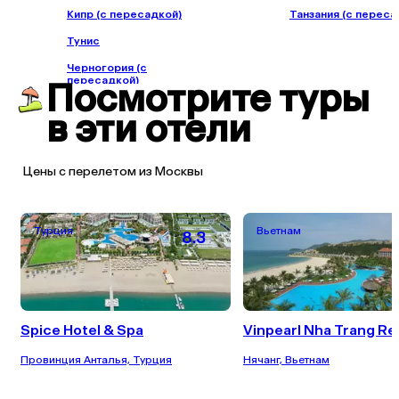
Кипр (с пересадкой)
Танзания (с переса
Тунис
Черногория (с
пересадкой)
Посмотрите туры
в эти отели
Цены с перелетом из Москвы
Турция
Вьетнам
8.3
Spice Hotel & Spa
Vinpearl Nha Trang Re
Провинция Анталья, Турция
Нячанг, Вьетнам