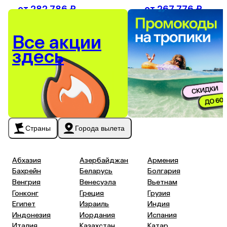
от
282 786 ₽
от
267 776 ₽
24 авг. - 30 авг., 6 ночей на 2-x
21 авг. - 27 авг., 6 ночей на 
Все акции
здесь
Страны
Города вылета
Абхазия
Азербайджан
Армения
Бахрейн
Беларусь
Болгария
Венгрия
Венесуэла
Вьетнам
Гонконг
Греция
Грузия
Египет
Израиль
Индия
Индонезия
Иордания
Испания
Италия
Казахстан
Катар