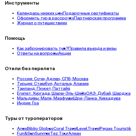
Инструменты
Календарь низких цен
Подарочные сертификаты
Оформить тур в рассрочку
Партнерская программа
Журнал о путешествиях
Помощь
Как забронировать тур?
Правила въезда и визы
Ответы на вопросы
Акции
Отели без перелета
Россия:
Сочи,
Адлер,
СПб,
Москва
Турция:
Стамбул,
Анталья,
Алания
Таиланд:
Пхукет,
Паттайя
Египет:
Хургада,
Шарм-Эль-Шейх
ОАЭ:
Дубай,
Шарджа
Мальдивы:
Мале,
Маафуши
Шри-Ланка:
Хиккадува
Индия:
Гоа
Туры от туроператоров
Anex
Biblio Globus
Coral Travel
Level.Travel
Pegas Touristik
Fun&Sun
Sunmar
Tez Tour
Алеан