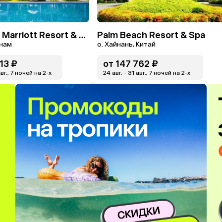
Nha Trang Marriott Resort & Spa, Hon Tre Island
Palm Beach Resort & Spa
тнам
о. Хайнань, Китай
13 ₽
от
147 762 ₽
авг., 7 ночей на 2-x
24 авг. - 31 авг., 7 ночей на 2-x