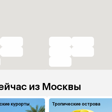
ейчас из Москвы
ские курорты
Тропические острова