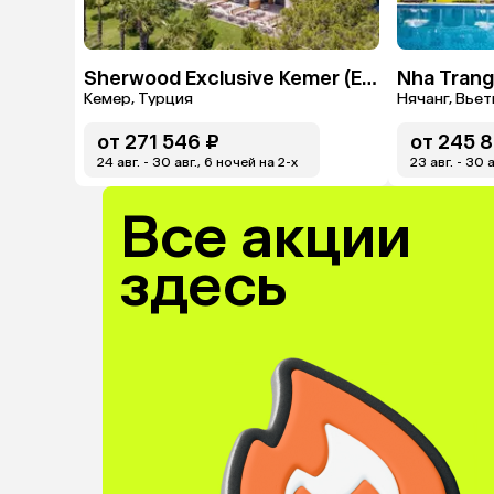
Sherwood Exclusive Kemer (Ex. Sherwood Club Kemer)
Кемер, Турция
Нячанг, Вье
от
271 546 ₽
от
245 8
24 авг. - 30 авг., 6 ночей на 2-x
23 авг. - 30 
Все акции
здесь