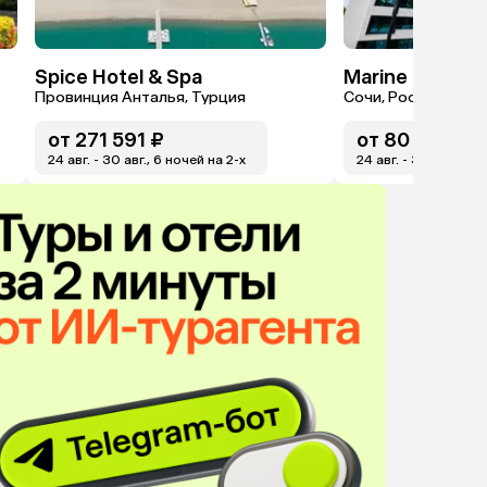
Spice Hotel & Spa
Провинция Анталья, Турция
Сочи, Россия
от
271 591 ₽
от
80 232 ₽
24 авг. - 30 авг., 6 ночей на 2-x
24 авг. - 30 авг., 6 