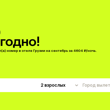
годно!
а) номер в отеле Грузии на сентябрь за 4604 ₽/ночь.
2 взрослых
Город выле