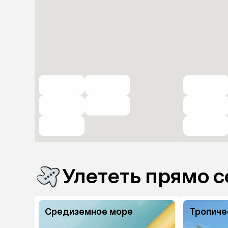
Улететь прямо с
Средиземное море
Тропиче