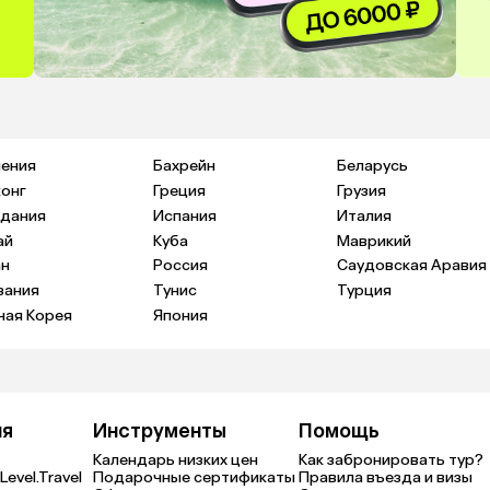
ения
Бахрейн
Беларусь
конг
Греция
Грузия
дания
Испания
Италия
ай
Куба
Маврикий
н
Россия
Саудовская Аравия
зания
Тунис
Турция
ая Корея
Япония
ия
Инструменты
Помощь
Календарь низких цен
Как забронировать тур?
Level.Travel
Подарочные сертификаты
Правила въезда и визы