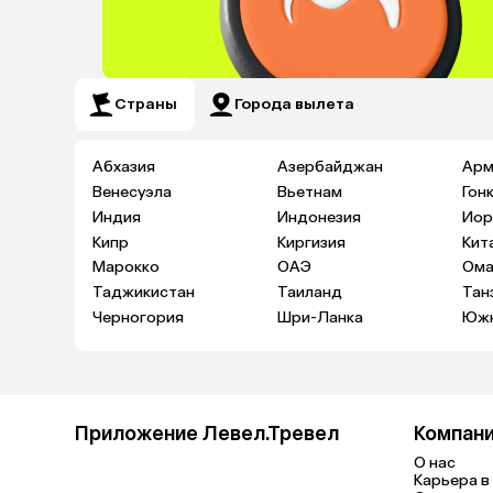
Страны
Города вылета
Абхазия
Азербайджан
Арм
Венесуэла
Вьетнам
Гон
Индия
Индонезия
Иор
Кипр
Киргизия
Кит
Марокко
ОАЭ
Ома
Таджикистан
Таиланд
Тан
Черногория
Шри-Ланка
Южн
Приложение Левел.Тревел
Компан
О нас
Карьера в 