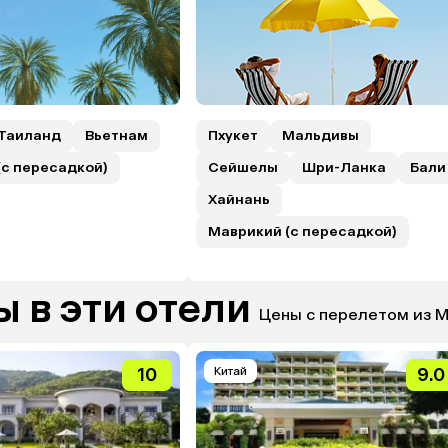
Таиланд
Вьетнам
Пхукет
Мальдивы
(с пересадкой)
Сейшелы
Шри-Ланка
Бали
Хайнань
Маврикий (с пересадкой)
 в эти отели
Цены с перелетом из 
10
Китай
9.0