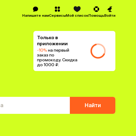
Напишите нам
Сервисы
Мой список
Помощь
Войти
Только в
приложении
-10%
на первый
заказ по
промокоду. Скидка
до 1000 ₽.
та
Найти