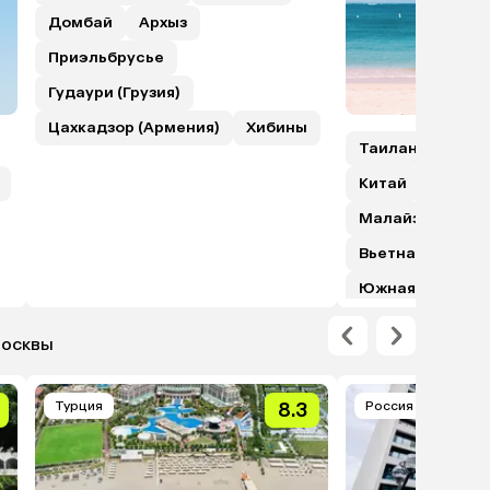
Домбай
Архыз
Приэльбрусье
Гудаури (Грузия)
Цахкадзор (Армения)
Хибины
Таиланд
Шри
Китай
Гонкон
Малайзия (с пе
Вьетнам
Япо
Южная Корея
Москвы
Турция
8.3
Россия