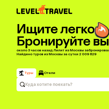
Ищите легко
Бронируйте вы
около 3 часов назад Лилит из Москвы забронировал(
Найдено туров из Москвы за сутки 2 009 829
Туры
Отели
Куда хотите поехать?