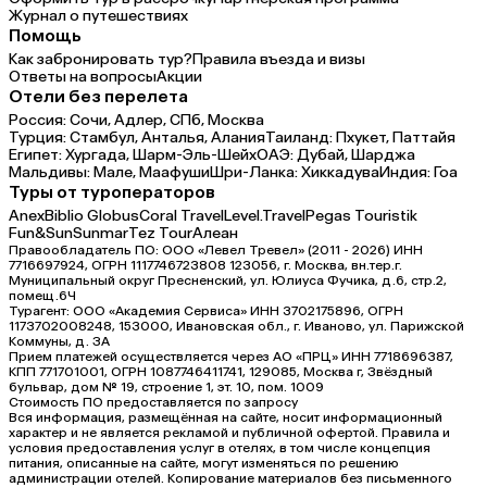
Журнал о путешествиях
Помощь
Как забронировать тур?
Правила въезда и визы
Ответы на вопросы
Акции
Отели без перелета
Россия:
Сочи,
Адлер,
СПб,
Москва
Турция:
Стамбул,
Анталья,
Алания
Таиланд:
Пхукет,
Паттайя
Египет:
Хургада,
Шарм-Эль-Шейх
ОАЭ:
Дубай,
Шарджа
Мальдивы:
Мале,
Маафуши
Шри-Ланка:
Хиккадува
Индия:
Гоа
Туры от туроператоров
Anex
Biblio Globus
Coral Travel
Level.Travel
Pegas Touristik
Fun&Sun
Sunmar
Tez Tour
Алеан
Правообладатель ПО: ООО «Левел Тревел» (2011 - 2026) ИНН
7716697924, ОГРН 1117746723808 123056, г. Москва, вн.тер.г.
Муниципальный округ Пресненский, ул. Юлиуса Фучика, д.6, стр.2,
помещ.6Ч
Турагент: ООО «Академия Сервиса» ИНН 3702175896, ОГРН
1173702008248, 153000, Ивановская обл., г. Иваново, ул. Парижской
Коммуны, д. ЗА
Прием платежей осуществляется через АО «ПРЦ» ИНН 7718696387,
КПП 771701001, ОГРН 1087746411741, 129085, Москва г, Звёздный
бульвар, дом № 19, строение 1, эт. 10, пом. 1009
Стоимость ПО предоставляется по запросу
Вся информация, размещённая на сайте, носит информационный
характер и не является рекламой и публичной офертой. Правила и
условия предоставления услуг в отелях, в том числе концепция
питания, описанные на сайте, могут изменяться по решению
администрации отелей. Копирование материалов без письменного