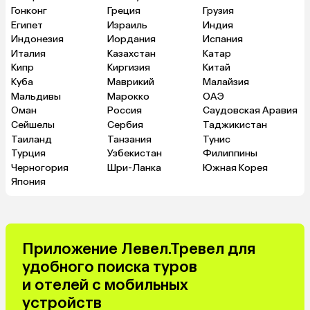
Гонконг
Греция
Грузия
Египет
Израиль
Индия
Индонезия
Иордания
Испания
Италия
Казахстан
Катар
Кипр
Киргизия
Китай
Куба
Маврикий
Малайзия
Мальдивы
Марокко
ОАЭ
Оман
Россия
Саудовская Аравия
Сейшелы
Сербия
Таджикистан
Таиланд
Танзания
Тунис
Турция
Узбекистан
Филиппины
Черногория
Шри-Ланка
Южная Корея
Япония
Приложение Левел.Тревел для
удобного поиска туров
и отелей с мобильных
устройств