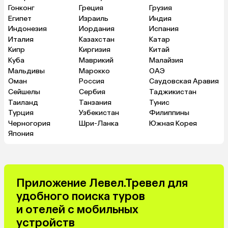
Гонконг
Греция
Грузия
Египет
Израиль
Индия
Индонезия
Иордания
Испания
Италия
Казахстан
Катар
Кипр
Киргизия
Китай
Куба
Маврикий
Малайзия
Мальдивы
Марокко
ОАЭ
Оман
Россия
Саудовская Аравия
Сейшелы
Сербия
Таджикистан
Таиланд
Танзания
Тунис
Турция
Узбекистан
Филиппины
Черногория
Шри-Ланка
Южная Корея
Япония
Приложение Левел.Тревел для
удобного поиска туров
и отелей с мобильных
устройств