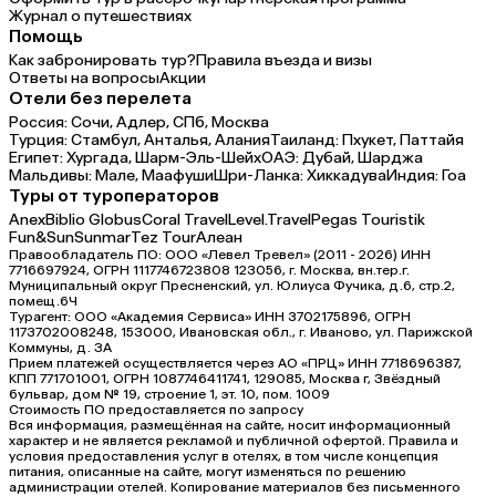
Журнал о путешествиях
Помощь
Как забронировать тур?
Правила въезда и визы
Ответы на вопросы
Акции
Отели без перелета
Россия:
Сочи,
Адлер,
СПб,
Москва
Турция:
Стамбул,
Анталья,
Алания
Таиланд:
Пхукет,
Паттайя
Египет:
Хургада,
Шарм-Эль-Шейх
ОАЭ:
Дубай,
Шарджа
Мальдивы:
Мале,
Маафуши
Шри-Ланка:
Хиккадува
Индия:
Гоа
Туры от туроператоров
Anex
Biblio Globus
Coral Travel
Level.Travel
Pegas Touristik
Fun&Sun
Sunmar
Tez Tour
Алеан
Правообладатель ПО: ООО «Левел Тревел» (2011 - 2026) ИНН
7716697924, ОГРН 1117746723808 123056, г. Москва, вн.тер.г.
Муниципальный округ Пресненский, ул. Юлиуса Фучика, д.6, стр.2,
помещ.6Ч
Турагент: ООО «Академия Сервиса» ИНН 3702175896, ОГРН
1173702008248, 153000, Ивановская обл., г. Иваново, ул. Парижской
Коммуны, д. ЗА
Прием платежей осуществляется через АО «ПРЦ» ИНН 7718696387,
КПП 771701001, ОГРН 1087746411741, 129085, Москва г, Звёздный
бульвар, дом № 19, строение 1, эт. 10, пом. 1009
Стоимость ПО предоставляется по запросу
Вся информация, размещённая на сайте, носит информационный
характер и не является рекламой и публичной офертой. Правила и
условия предоставления услуг в отелях, в том числе концепция
питания, описанные на сайте, могут изменяться по решению
администрации отелей. Копирование материалов без письменного