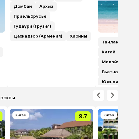
Домбай
Архыз
Приэльбрусье
Гудаури (Грузия)
Цахкадзор (Армения)
Хибины
Таиланд
Шри
Китай
Гонкон
Малайзия (с пе
Вьетнам
Япо
Южная Корея
Москвы
Китай
9.7
Китай