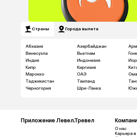
Страны
Города вылета
Абхазия
Азербайджан
Арм
Венесуэла
Вьетнам
Гон
Индия
Индонезия
Иор
Кипр
Киргизия
Кит
Марокко
ОАЭ
Ома
Таджикистан
Таиланд
Тан
Черногория
Шри-Ланка
Южн
Приложение Левел.Тревел
Компан
О нас
Карьера в 