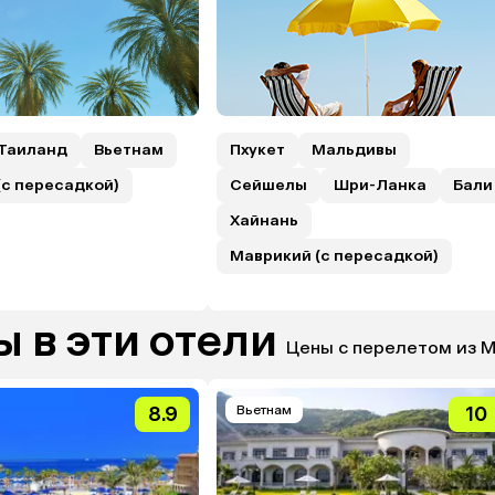
Таиланд
Вьетнам
Пхукет
Мальдивы
(с пересадкой)
Сейшелы
Шри-Ланка
Бали
Хайнань
Маврикий (с пересадкой)
 в эти отели
Цены с перелетом из 
8.9
Вьетнам
10