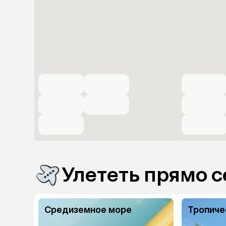
Улететь прямо с
Средиземное море
Тропиче