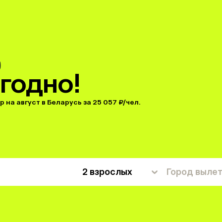
годно!
 на август в Беларусь за 25 057 ₽/чел.
2 взрослых
Город выле