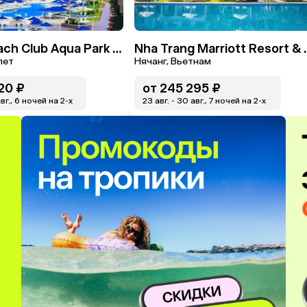
Amwaj Beach Club Aqua Park & Spa
Nha Trang Marrio
пет
Нячанг, Вьетнам
20 ₽
от
245 295 ₽
авг., 6 ночей на 2-x
23 авг. - 30 авг., 7 ночей на 2-x