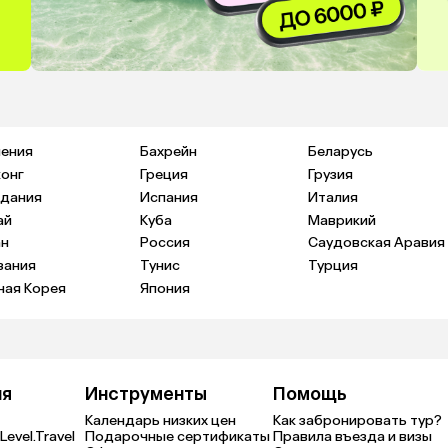
ения
Бахрейн
Беларусь
конг
Греция
Грузия
дания
Испания
Италия
ай
Куба
Маврикий
н
Россия
Саудовская Аравия
зания
Тунис
Турция
ая Корея
Япония
ия
Инструменты
Помощь
Календарь низких цен
Как забронировать тур?
Level.Travel
Подарочные сертификаты
Правила въезда и визы