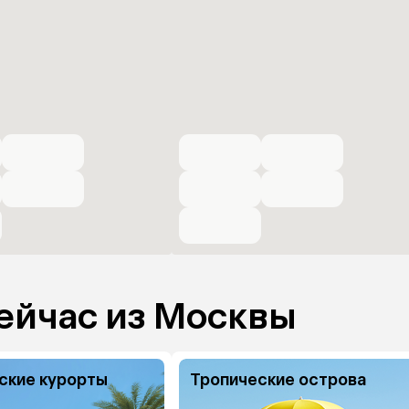
ейчас из Москвы
ские курорты
Тропические острова