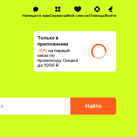
Напишите нам
Сервисы
Мой список
Помощь
Войти
Только в
приложении
-10%
на первый
заказ по
промокоду. Скидка
до 1000 ₽.
та
Найти