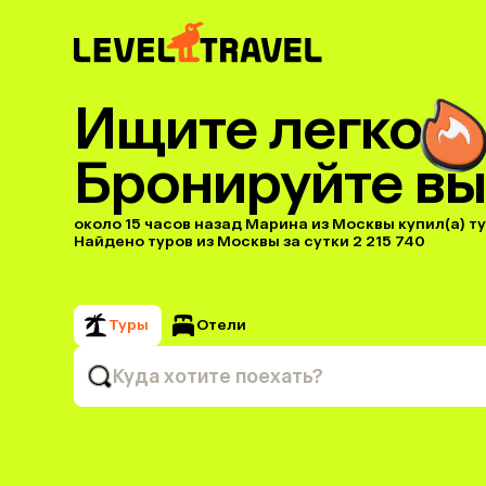
Ищите легко
Бронируйте вы
около 15 часов назад Марина из Москвы купил(a) тур
Найдено туров из Москвы за сутки 2 215 740
Туры
Отели
Куда хотите поехать?