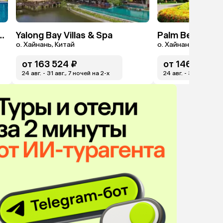
tt Resort & Spa, Hon Tre Island
Yalong Bay Villas & Spa
Palm Beach Re
о. Хайнань, Китай
о. Хайнань, Китай
от
163 524 ₽
от
146 226 ₽
24 авг. - 31 авг., 7 ночей на 2-x
24 авг. - 31 авг., 7 н