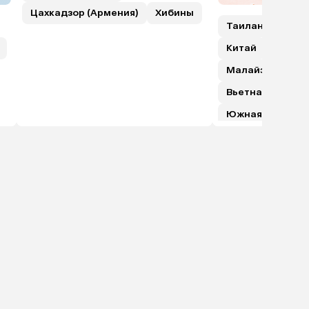
Цахкадзор (Армения)
Хибины
Таиланд
Шри
Китай
Гонкон
Малайзия (с пе
Вьетнам
Япо
Южная Корея