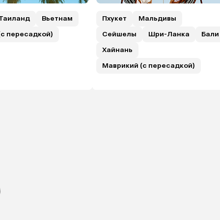
Таиланд
Вьетнам
Пхукет
Мальдивы
(с пересадкой)
Сейшелы
Шри-Ланка
Бали
Хайнань
Маврикий (с пересадкой)