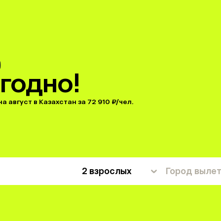
годно!
а август в Казахстан за 72 910 ₽/чел.
2 взрослых
Город выле