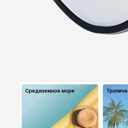
Средиземное море
Тропиче