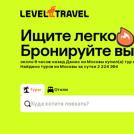
Ищите легко
Бронируйте вы
около 8 часов назад Денис из Москвы купил(a) тур н
Найдено туров из Москвы за сутки 2 224 364
Туры
Отели
Куда хотите поехать?