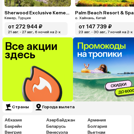
Sherwood Exclusive Kemer (Ex. Sherwood Club Kemer)
Palm Beach Resort & Spa
Кемер, Турция
о. Хайнань, Китай
от
272 944 ₽
от
147 739 ₽
21 авг. - 27 авг., 6 ночей на 2-x
23 авг. - 30 авг., 7 ночей на 2-x
Все акции
здесь
Страны
Города вылета
Абхазия
Азербайджан
Армения
Бахрейн
Беларусь
Болгария
Венгрия
Венесуэла
Вьетнам