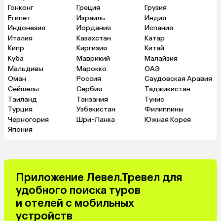
Гонконг
Греция
Грузия
Египет
Израиль
Индия
Индонезия
Иордания
Испания
Италия
Казахстан
Катар
Кипр
Киргизия
Китай
Куба
Маврикий
Малайзия
Мальдивы
Марокко
ОАЭ
Оман
Россия
Саудовская Аравия
Сейшелы
Сербия
Таджикистан
Таиланд
Танзания
Тунис
Турция
Узбекистан
Филиппины
Черногория
Шри-Ланка
Южная Корея
Япония
Приложение Левел.Тревел для
удобного поиска туров
и отелей с мобильных
устройств