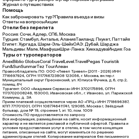
Журнал о путешествиях
Помощь
Как забронировать тур?
Правила въезда и визы
Ответы на вопросы
Акции
Отели без перелета
Россия:
Сочи,
Адлер,
СПб,
Москва
Турция:
Стамбул,
Анталья,
Алания
Таиланд:
Пхукет,
Паттайя
Египет:
Хургада,
Шарм-Эль-Шейх
ОАЭ:
Дубай,
Шарджа
Мальдивы:
Мале,
Маафуши
Шри-Ланка:
Хиккадува
Индия:
Гоа
Туры от туроператоров
Anex
Biblio Globus
Coral Travel
Level.Travel
Pegas Touristik
Fun&Sun
Sunmar
Tez Tour
Алеан
Правообладатель ПО: ООО «Левел Тревел» (2011 - 2026) ИНН
7716697924, ОГРН 1117746723808 123056, г. Москва, вн.тер.г.
Муниципальный округ Пресненский, ул. Юлиуса Фучика, д.6, стр.2,
помещ.6Ч
Турагент: ООО «Академия Сервиса» ИНН 3702175896, ОГРН
1173702008248, 153000, Ивановская обл., г. Иваново, ул. Парижской
Коммуны, д. ЗА
Прием платежей осуществляется через АО «ПРЦ» ИНН 7718696387,
КПП 771701001, ОГРН 1087746411741, 129085, Москва г, Звёздный
бульвар, дом № 19, строение 1, эт. 10, пом. 1009
Стоимость ПО предоставляется по запросу
Вся информация, размещённая на сайте, носит информационный
характер и не является рекламой и публичной офертой. Правила и
условия предоставления услуг в отелях, в том числе концепция
питания, описанные на сайте, могут изменяться по решению
администрации отелей. Копирование материалов без письменного