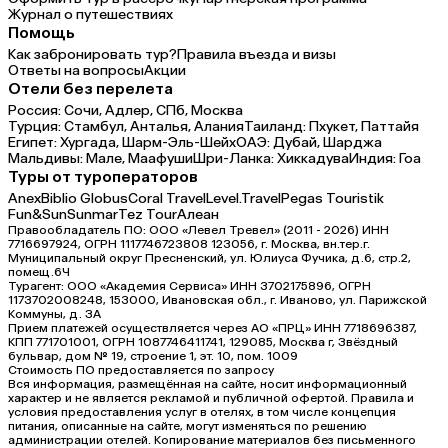
Журнал о путешествиях
Помощь
Как забронировать тур?
Правила въезда и визы
Ответы на вопросы
Акции
Отели без перелета
Россия:
Сочи,
Адлер,
СПб,
Москва
Турция:
Стамбул,
Анталья,
Алания
Таиланд:
Пхукет,
Паттайя
Египет:
Хургада,
Шарм-Эль-Шейх
ОАЭ:
Дубай,
Шарджа
Мальдивы:
Мале,
Маафуши
Шри-Ланка:
Хиккадува
Индия:
Гоа
Туры от туроператоров
Anex
Biblio Globus
Coral Travel
Level.Travel
Pegas Touristik
Fun&Sun
Sunmar
Tez Tour
Алеан
Правообладатель ПО: ООО «Левел Тревел» (2011 - 2026) ИНН
7716697924, ОГРН 1117746723808 123056, г. Москва, вн.тер.г.
Муниципальный округ Пресненский, ул. Юлиуса Фучика, д.6, стр.2,
помещ.6Ч
Турагент: ООО «Академия Сервиса» ИНН 3702175896, ОГРН
1173702008248, 153000, Ивановская обл., г. Иваново, ул. Парижской
Коммуны, д. ЗА
Прием платежей осуществляется через АО «ПРЦ» ИНН 7718696387,
КПП 771701001, ОГРН 1087746411741, 129085, Москва г, Звёздный
бульвар, дом № 19, строение 1, эт. 10, пом. 1009
Стоимость ПО предоставляется по запросу
Вся информация, размещённая на сайте, носит информационный
характер и не является рекламой и публичной офертой. Правила и
условия предоставления услуг в отелях, в том числе концепция
питания, описанные на сайте, могут изменяться по решению
администрации отелей. Копирование материалов без письменного