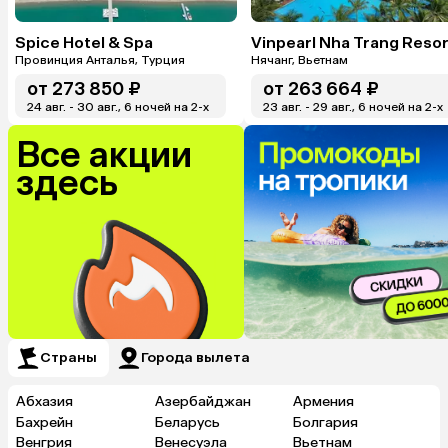
Spice Hotel & Spa
Vinpearl Nha Trang Resor
Провинция Анталья, Турция
Нячанг, Вьетнам
от
273 850 ₽
от
263 664 ₽
24 авг. - 30 авг., 6 ночей на 2-x
23 авг. - 29 авг., 6 ночей на 2-x
Все акции
здесь
Страны
Города вылета
Абхазия
Азербайджан
Армения
Бахрейн
Беларусь
Болгария
Венгрия
Венесуэла
Вьетнам