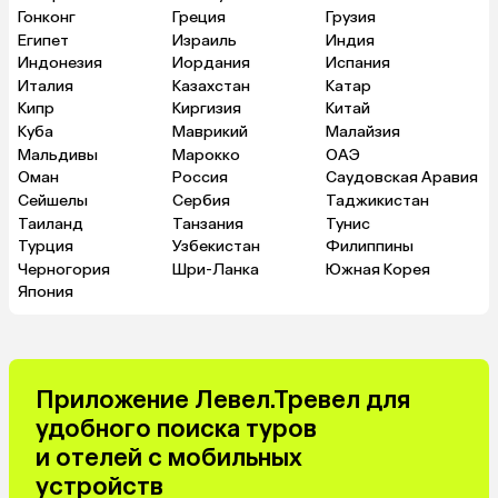
Гонконг
Греция
Грузия
Египет
Израиль
Индия
Индонезия
Иордания
Испания
Италия
Казахстан
Катар
Кипр
Киргизия
Китай
Куба
Маврикий
Малайзия
Мальдивы
Марокко
ОАЭ
Оман
Россия
Саудовская Аравия
Сейшелы
Сербия
Таджикистан
Таиланд
Танзания
Тунис
Турция
Узбекистан
Филиппины
Черногория
Шри-Ланка
Южная Корея
Япония
Приложение Левел.Тревел для
удобного поиска туров
и отелей с мобильных
устройств