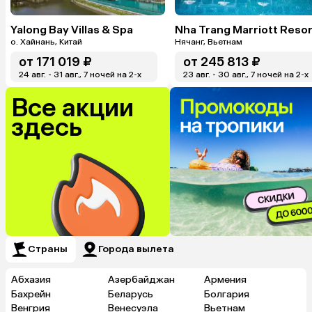
Yalong Bay Villas & Spa
о. Хайнань, Китай
Нячанг, Вьетнам
от
171 019 ₽
от
245 813 ₽
24 авг. - 31 авг., 7 ночей на 2-x
23 авг. - 30 авг., 7 ночей на 2-x
Все акции
здесь
Страны
Города вылета
Абхазия
Азербайджан
Армения
Бахрейн
Беларусь
Болгария
Венгрия
Венесуэла
Вьетнам