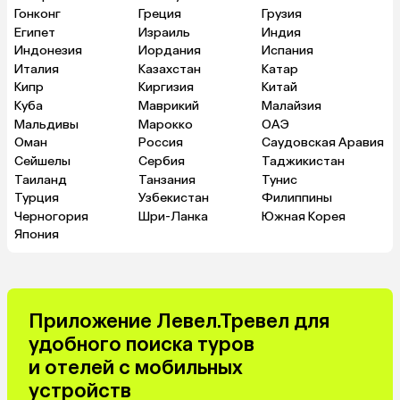
Гонконг
Греция
Грузия
Египет
Израиль
Индия
Индонезия
Иордания
Испания
Италия
Казахстан
Катар
Кипр
Киргизия
Китай
Куба
Маврикий
Малайзия
Мальдивы
Марокко
ОАЭ
Оман
Россия
Саудовская Аравия
Сейшелы
Сербия
Таджикистан
Таиланд
Танзания
Тунис
Турция
Узбекистан
Филиппины
Черногория
Шри-Ланка
Южная Корея
Япония
Приложение Левел.Тревел для
удобного поиска туров
и отелей с мобильных
устройств