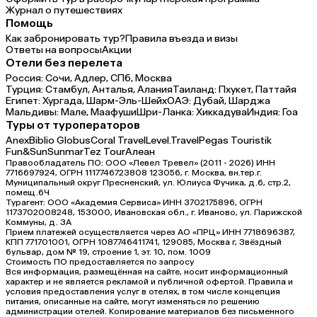
Журнал о путешествиях
Помощь
Как забронировать тур?
Правила въезда и визы
Ответы на вопросы
Акции
Отели без перелета
Россия:
Сочи,
Адлер,
СПб,
Москва
Турция:
Стамбул,
Анталья,
Алания
Таиланд:
Пхукет,
Паттайя
Египет:
Хургада,
Шарм-Эль-Шейх
ОАЭ:
Дубай,
Шарджа
Мальдивы:
Мале,
Маафуши
Шри-Ланка:
Хиккадува
Индия:
Гоа
Туры от туроператоров
Anex
Biblio Globus
Coral Travel
Level.Travel
Pegas Touristik
Fun&Sun
Sunmar
Tez Tour
Алеан
Правообладатель ПО: ООО «Левел Тревел» (2011 - 2026) ИНН
7716697924, ОГРН 1117746723808 123056, г. Москва, вн.тер.г.
Муниципальный округ Пресненский, ул. Юлиуса Фучика, д.6, стр.2,
помещ.6Ч
Турагент: ООО «Академия Сервиса» ИНН 3702175896, ОГРН
1173702008248, 153000, Ивановская обл., г. Иваново, ул. Парижской
Коммуны, д. ЗА
Прием платежей осуществляется через АО «ПРЦ» ИНН 7718696387,
КПП 771701001, ОГРН 1087746411741, 129085, Москва г, Звёздный
бульвар, дом № 19, строение 1, эт. 10, пом. 1009
Стоимость ПО предоставляется по запросу
Вся информация, размещённая на сайте, носит информационный
характер и не является рекламой и публичной офертой. Правила и
условия предоставления услуг в отелях, в том числе концепция
питания, описанные на сайте, могут изменяться по решению
администрации отелей. Копирование материалов без письменного