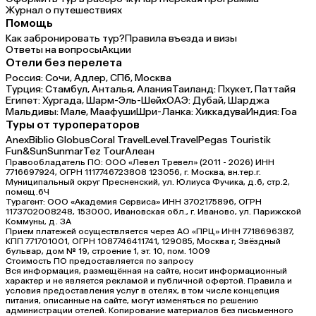
Журнал о путешествиях
Помощь
Как забронировать тур?
Правила въезда и визы
Ответы на вопросы
Акции
Отели без перелета
Россия:
Сочи,
Адлер,
СПб,
Москва
Турция:
Стамбул,
Анталья,
Алания
Таиланд:
Пхукет,
Паттайя
Египет:
Хургада,
Шарм-Эль-Шейх
ОАЭ:
Дубай,
Шарджа
Мальдивы:
Мале,
Маафуши
Шри-Ланка:
Хиккадува
Индия:
Гоа
Туры от туроператоров
Anex
Biblio Globus
Coral Travel
Level.Travel
Pegas Touristik
Fun&Sun
Sunmar
Tez Tour
Алеан
Правообладатель ПО: ООО «Левел Тревел» (2011 - 2026) ИНН
7716697924, ОГРН 1117746723808 123056, г. Москва, вн.тер.г.
Муниципальный округ Пресненский, ул. Юлиуса Фучика, д.6, стр.2,
помещ.6Ч
Турагент: ООО «Академия Сервиса» ИНН 3702175896, ОГРН
1173702008248, 153000, Ивановская обл., г. Иваново, ул. Парижской
Коммуны, д. ЗА
Прием платежей осуществляется через АО «ПРЦ» ИНН 7718696387,
КПП 771701001, ОГРН 1087746411741, 129085, Москва г, Звёздный
бульвар, дом № 19, строение 1, эт. 10, пом. 1009
Стоимость ПО предоставляется по запросу
Вся информация, размещённая на сайте, носит информационный
характер и не является рекламой и публичной офертой. Правила и
условия предоставления услуг в отелях, в том числе концепция
питания, описанные на сайте, могут изменяться по решению
администрации отелей. Копирование материалов без письменного