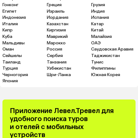
Гонконг
Греция
Грузия
Египет
Израиль
Индия
Индонезия
Иордания
Испания
Италия
Казахстан
Катар
Кипр
Киргизия
Китай
Куба
Маврикий
Малайзия
Мальдивы
Марокко
ОАЭ
Оман
Россия
Саудовская Аравия
Сейшелы
Сербия
Таджикистан
Таиланд
Танзания
Тунис
Турция
Узбекистан
Филиппины
Черногория
Шри-Ланка
Южная Корея
Япония
Приложение Левел.Тревел для
удобного поиска туров
и отелей с мобильных
устройств