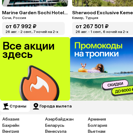
Marine Garden Sochi Hotels & Spa By ZONT Hotel Group
Сочи, Россия
Кемер, Турция
от
67 992 ₽
от
267 501 ₽
26 авг. - 2 сент., 7 ночей на 2-x
26 авг. - 1 сент., 6 ночей на 2-x
Все акции
здесь
Страны
Города вылета
Абхазия
Азербайджан
Армения
Бахрейн
Беларусь
Болгария
Венгрия
Венесуэла
Вьетнам