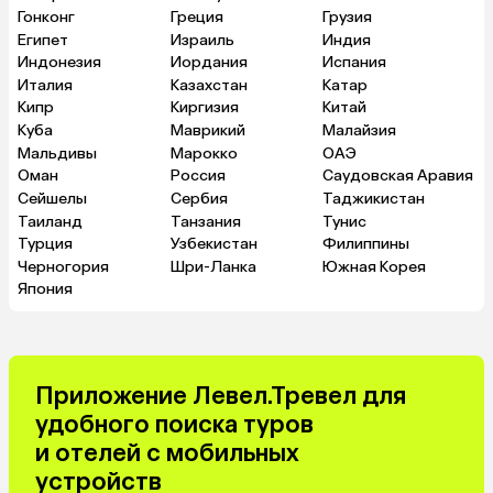
Гонконг
Греция
Грузия
Египет
Израиль
Индия
Индонезия
Иордания
Испания
Италия
Казахстан
Катар
Кипр
Киргизия
Китай
Куба
Маврикий
Малайзия
Мальдивы
Марокко
ОАЭ
Оман
Россия
Саудовская Аравия
Сейшелы
Сербия
Таджикистан
Таиланд
Танзания
Тунис
Турция
Узбекистан
Филиппины
Черногория
Шри-Ланка
Южная Корея
Япония
Приложение Левел.Тревел для
удобного поиска туров
и отелей с мобильных
устройств