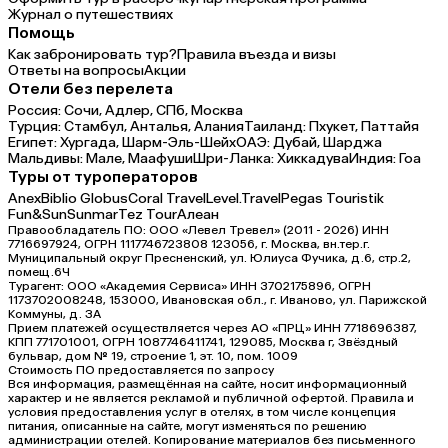
Журнал о путешествиях
Помощь
Как забронировать тур?
Правила въезда и визы
Ответы на вопросы
Акции
Отели без перелета
Россия:
Сочи,
Адлер,
СПб,
Москва
Турция:
Стамбул,
Анталья,
Алания
Таиланд:
Пхукет,
Паттайя
Египет:
Хургада,
Шарм-Эль-Шейх
ОАЭ:
Дубай,
Шарджа
Мальдивы:
Мале,
Маафуши
Шри-Ланка:
Хиккадува
Индия:
Гоа
Туры от туроператоров
Anex
Biblio Globus
Coral Travel
Level.Travel
Pegas Touristik
Fun&Sun
Sunmar
Tez Tour
Алеан
Правообладатель ПО: ООО «Левел Тревел» (2011 - 2026) ИНН
7716697924, ОГРН 1117746723808 123056, г. Москва, вн.тер.г.
Муниципальный округ Пресненский, ул. Юлиуса Фучика, д.6, стр.2,
помещ.6Ч
Турагент: ООО «Академия Сервиса» ИНН 3702175896, ОГРН
1173702008248, 153000, Ивановская обл., г. Иваново, ул. Парижской
Коммуны, д. ЗА
Прием платежей осуществляется через АО «ПРЦ» ИНН 7718696387,
КПП 771701001, ОГРН 1087746411741, 129085, Москва г, Звёздный
бульвар, дом № 19, строение 1, эт. 10, пом. 1009
Стоимость ПО предоставляется по запросу
Вся информация, размещённая на сайте, носит информационный
характер и не является рекламой и публичной офертой. Правила и
условия предоставления услуг в отелях, в том числе концепция
питания, описанные на сайте, могут изменяться по решению
администрации отелей. Копирование материалов без письменного