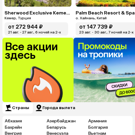
Sherwood Exclusive Kemer (Ex. Sherwood Club Kemer)
Palm Beach Resort & Spa
Кемер, Турция
о. Хайнань, Китай
от
272 944 ₽
от
147 739 ₽
21 авг. - 27 авг., 6 ночей на 2-x
23 авг. - 30 авг., 7 ночей на 2-x
Все акции
здесь
Страны
Города вылета
Абхазия
Азербайджан
Армения
Бахрейн
Беларусь
Болгария
Венгрия
Венесуэла
Вьетнам